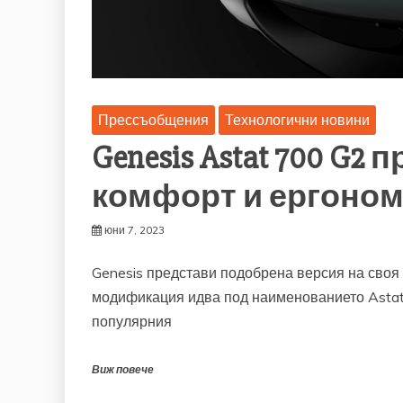
Прессъобщения
Технологични новини
Genesis Astat 700 G2
комфорт и ергоно
юни 7, 2023
Genesis представи подобрена версия на своя
модификация идва под наименованието Astat
популярния
Виж повече