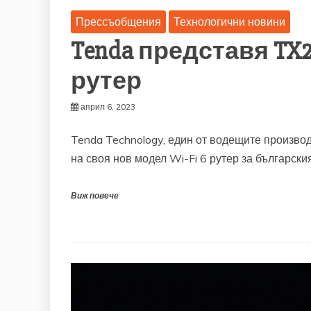
Прессъобщения
Технологични новини
Tenda представя TX2 
рутер
април 6, 2023
Tenda Technology, един от водещите произво
на своя нов модел Wi-Fi 6 рутер за български
Виж повече