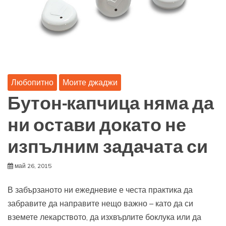
Любопитно
Моите джаджи
Бутон-капчица няма да
ни остави докато не
изпълним задачата си
май 26, 2015
В забързаното ни ежедневие е честа практика да
забравите да направите нещо важно – като да си
вземете лекарството, да изхвърлите боклука или да