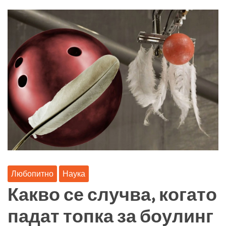
Любопитно
Наука
Какво се случва, когато
падат топка за боулинг