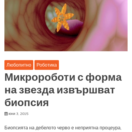
Любопитно
Роботика
Микророботи с форма
на звезда извършват
биопсия
юни 3, 2015
Биопсията на дебелото черво е неприятна процеура,