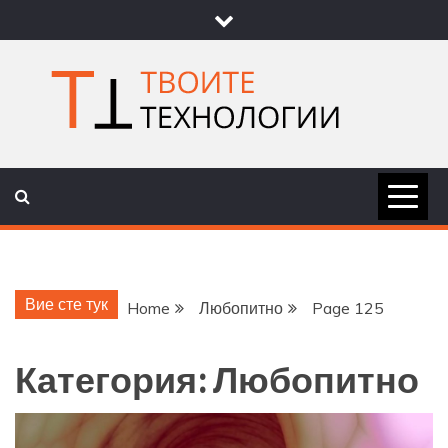
Skip
to
content
ТВОИТЕ
НОВИНИ ЗА ТЕХНОЛОГИИ И
НАУКА
ТЕХНОЛОГ
Вие сте тук
Home
Любопитно
Page 125
Категория:
Любопитно