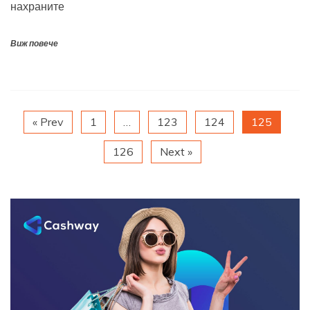
нахраните
Виж повече
« Prev
1
…
123
124
125
126
Next »