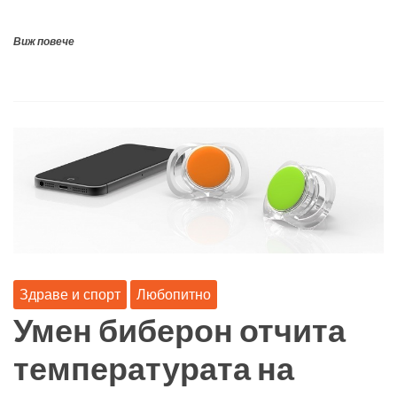
Виж повече
Здраве и спорт
Любопитно
Умен биберон отчита
температурата на