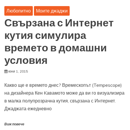
Любопитно
Моите джаджи
Свързана с Интернет
кутия симулира
времето в домашни
условия
юни 1, 2015
Какво ще е времето днес? Времескопът (Tempescope)
на дизайнера Кен Kавамото може да ви го визуализира
в малка полупрозрачна кутия, свързана с Интернет.
Джаджата ежедневно
Виж повече