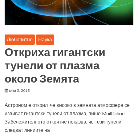
Любопитно
Наука
Откриха гигантски
тунели от плазма
около Земята
юни 3, 2015
Астроном е открил, че високо в земната атмосфера се
извиват гигантски тунели от плазма, пише MailOnline.
Забележителното откритие показва, че тези тунели
следват линиите на