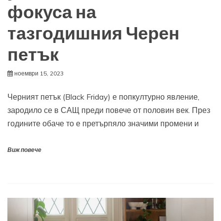
фокуса на
тазгодишния Черен
петък
ноември 15, 2023
Черният петък (Black Friday) е попкултурно явление,
зародило се в САЩ преди повече от половин век. През
годините обаче то е претърпяло значими промени и
Виж повече