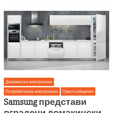
Домакинска електроника
Потребителска електроника
Прессъобщения
Samsung представи
вградени домакински