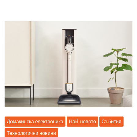
Домакинска електроника
Най-новото
Събития
Технологични новини