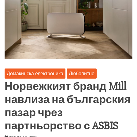
Домакинска електроника
Любопитно
Норвежкият бранд Mill
навлиза на българския
пазар чрез
партньорство с ASBIS