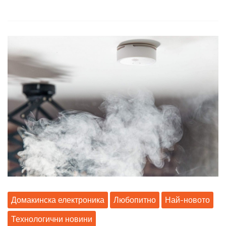
Домакинска електроника
Любопитно
Най-новото
Технологични новини