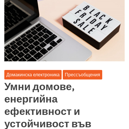
Домакинска електроника
Прессъобщения
Умни домове,
енергийна
ефективност и
устойчивост във