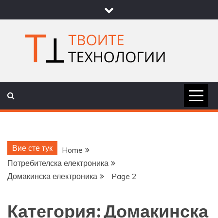
Skip
to
content
ТВОИТЕ
НОВИНИ ЗА ТЕХНОЛОГИИ И
НАУКА
ТЕХНОЛОГ
Вие сте тук
Home
Потребителска електроника
Домакинска електроника
Page 2
Категория:
Домакинска