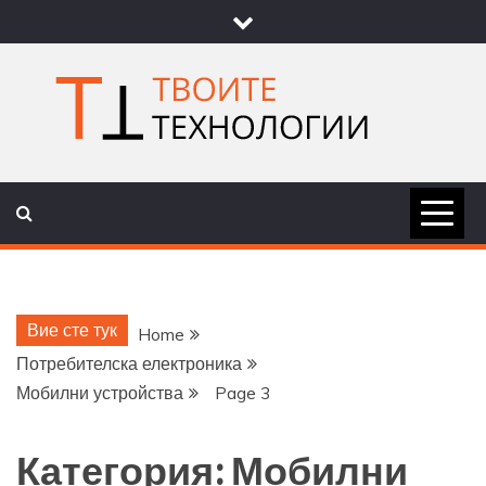
Skip
to
content
ТВОИТЕ
НОВИНИ ЗА ТЕХНОЛОГИИ И
НАУКА
ТЕХНОЛОГ
Вие сте тук
Home
Потребителска електроника
Мобилни устройства
Page 3
Категория:
Мобилни