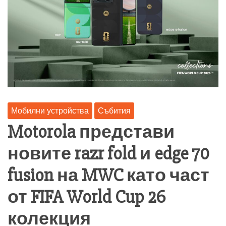
Мобилни устройства
Събития
Motorola представи
новите razr fold и edge 70
fusion на MWC като част
от FIFA World Cup 26
колекция