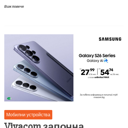
Виж повече
Мобилни устройства
Vivacom започна