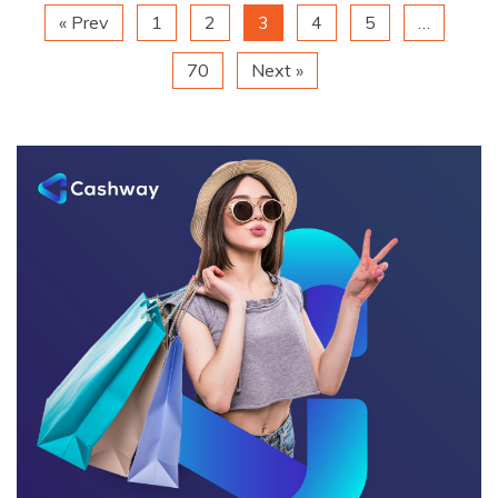
« Prev
1
2
3
4
5
…
70
Next »