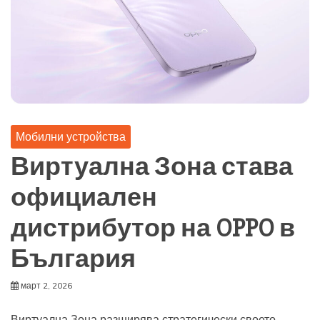
Мобилни устройства
Виртуална Зона става
официален
дистрибутор на OPPO в
България
март 2, 2026
Виртуална Зона разширява стратегически своето