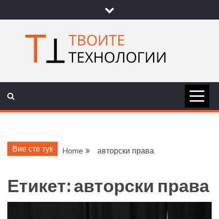
Skip
to
content
ТВОИТЕ
НОВИНИ ЗА ТЕХНОЛОГИИ И
НАУКА
ТЕХНОЛОГ
Вие сте тук
Home
авторски права
Етикет:
авторски права