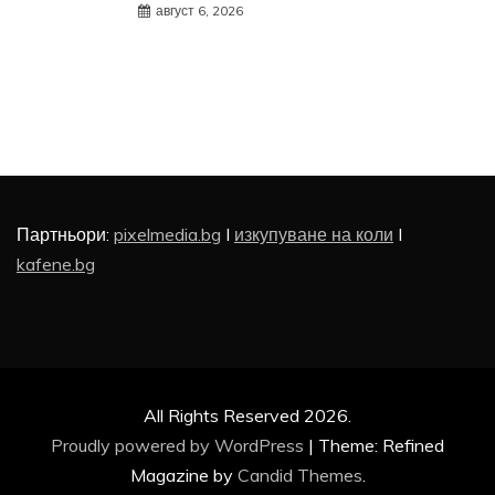
август 6, 2026
Партньори:
pixelmedia.bg
I
изкупуване на коли
I
kafene.bg
All Rights Reserved 2026.
Proudly powered by WordPress
|
Theme: Refined
Magazine by
Candid Themes
.