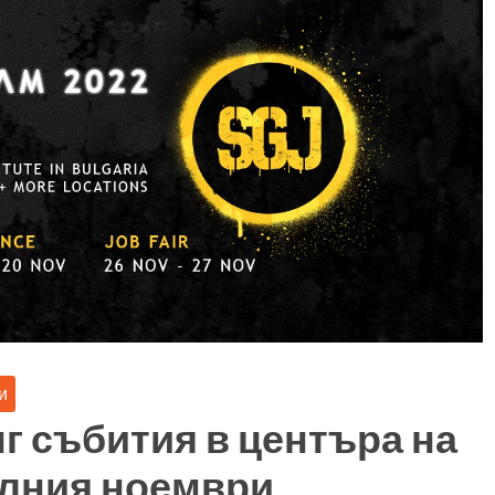
и
г събития в центъра на
алния ноември