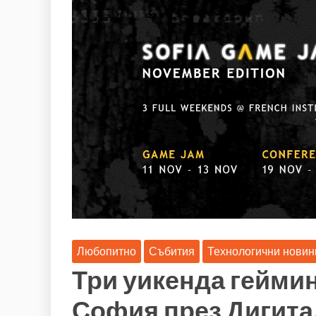
Любопитно
Събития
Технологични новин
Три уикенда геймин
София през Дигит