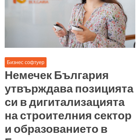
Бизнес софтуер
Немечек България
утвърждава позицията
си в дигитализацията
на строителния сектор
и образованието в