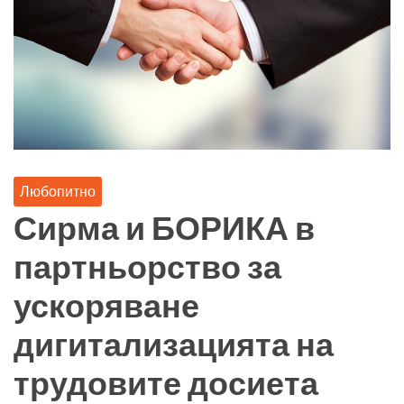
Любопитно
Сирма и БОРИКА в
партньорство за
ускоряване
дигитализацията на
трудовите досиета