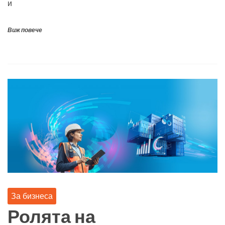
и
Виж повече
За бизнеса
Ролята на