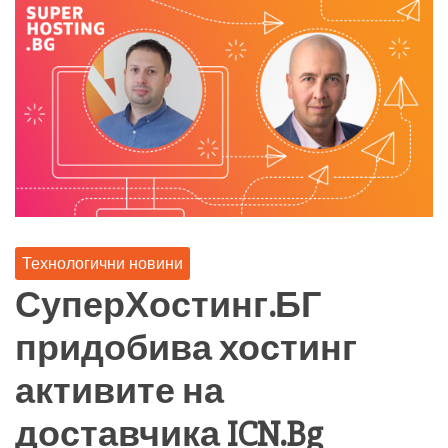
Технологични новини
СуперХостинг.БГ
придобива хостинг
активите на
доставчика ICN.Bg