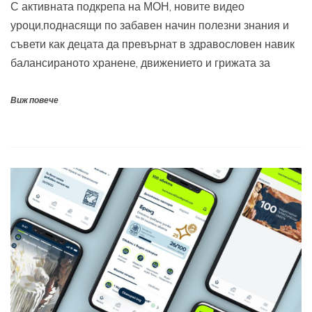
С активната подкрепа на МОН, новите видео
уроци,поднасящи по забавен начин полезни знания и
съвети как децата да превърнат в здравословен навик
балансираното хранене, движението и грижата за
Виж повече