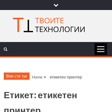
Skip
to
content
ТВОИТЕ
НОВИНИ ЗА ТЕХНОЛОГИИ И
НАУКА
ТЕХНОЛОГ
Вие сте тук
Home
етикетен принтер
Етикет:
етикетен
принтер