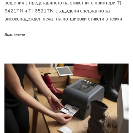
решения с представянето на етикетните принтери TJ-
6421TN и TJ-6521TN, създадени специално за
високонадежден печат на по-широки етикети в тежки
Виж повече