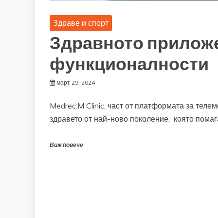
Здраве и спорт
Здравното приложе
функционалности
март 29, 2024
Medrec:M Clinic, част от платформата за теле
здравето от най-ново поколение, която помаг
Виж повече