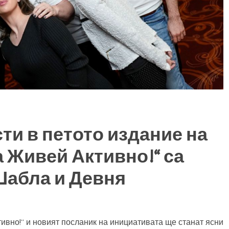
и в петото издание на
а Живей Активно!“ са
Шабла и Девня
ивно!“ и новият посланик на инициативата ще станат ясни