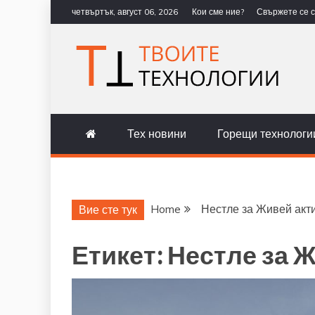
Skip
четвъртък, август 06, 2026
Кои сме ние?
Свържете се с
to
content
ТВОИТЕ Т
НОВИНИ ЗА ТЕХНОЛОГИИ И 
Тех новини
Горещи технологи
Home
Нестле за Живей акт
Вие сте тук
Етикет:
Нестле за 