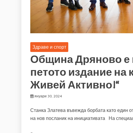
Здраве и спорт
Община Дряново е 
петото издание на 
Живей Активно!“
януари 30, 2024
Станка Златева въвежда борбата като един от
на нов посланик на инициативата На специ