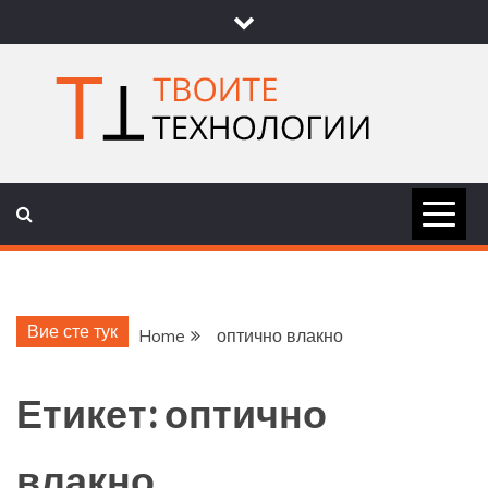
Skip
to
content
ТВОИТЕ
НОВИНИ ЗА ТЕХНОЛОГИИ И
НАУКА
ТЕХНОЛОГ
Вие сте тук
Home
оптично влакно
Етикет:
оптично
влакно