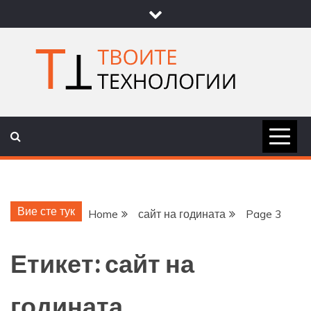
Skip
to
content
ТВОИТЕ
НОВИНИ ЗА ТЕХНОЛОГИИ И
НАУКА
ТЕХНОЛОГ
Вие сте тук
Home
сайт на годината
Page 3
Етикет:
сайт на
годината