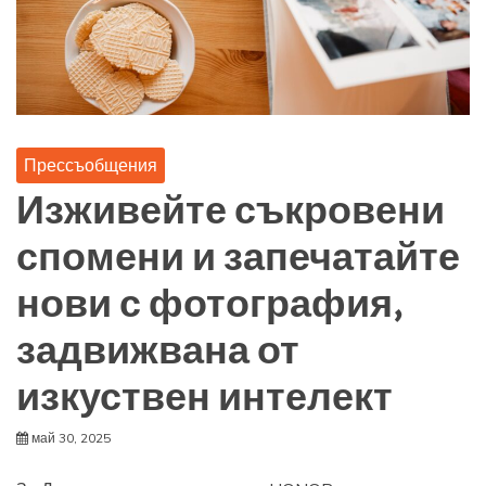
Прессъобщения
Изживейте съкровени
спомени и запечатайте
нови с фотография,
задвижвана от
изкуствен интелект
май 30, 2025