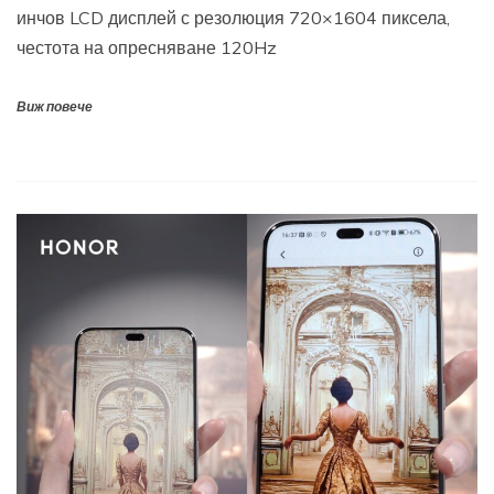
инчов LCD дисплей с резолюция 720×1604 пиксела,
честота на опресняване 120Hz
Виж повече