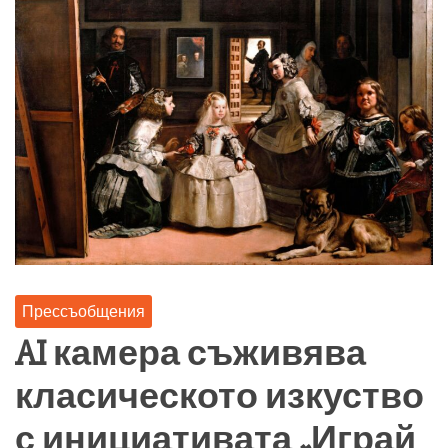
Прессъобщения
AI камера съживява
класическото изкуство
с инициативата „Играй