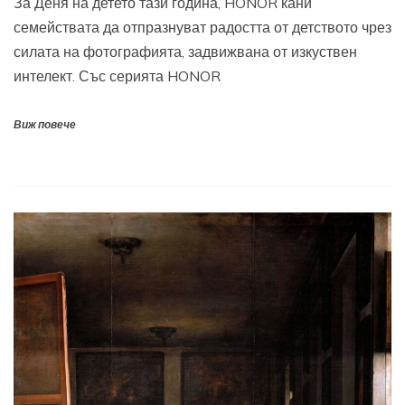
За Деня на детето тази година, HONOR кани
семействата да отпразнуват радостта от детството чрез
силата на фотографията, задвижвана от изкуствен
интелект. Със серията HONOR
Виж повече