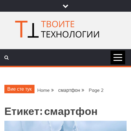
Skip
to
content
ТВОИТЕ
НОВИНИ ЗА ТЕХНОЛОГИИ И
НАУКА
ТЕХНОЛОГ
Вие сте тук
Home
смартфон
Page 2
Етикет:
смартфон