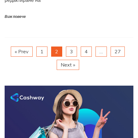
редактиране на
Виж повече
« Prev
1
2
3
4
…
27
Next »