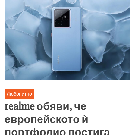
Любопитно
realme обяви, че
европейското ѝ
портфолио постига