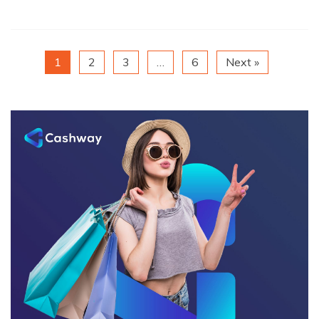
1
2
3
…
6
Next »