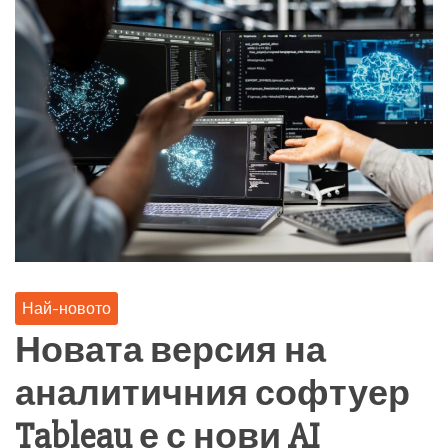
Най-новото
Новата версия на
аналитичния софтуер
Tableau е с нови AI