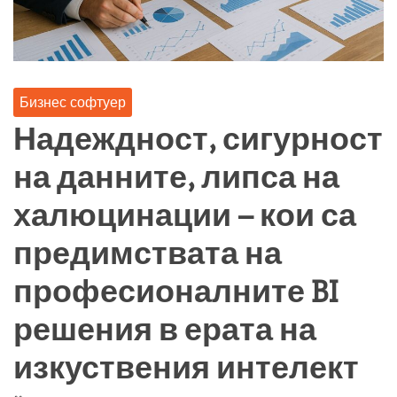
Бизнес софтуер
Надеждност, сигурност
на данните, липса на
халюцинации – кои са
предимствата на
професионалните BI
решения в ерата на
изкуствения интелект