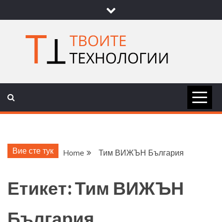
Skip
to
content
ТВОИТЕ
НОВИНИ ЗА ТЕХНОЛОГИИ И
НАУКА
ТЕХНОЛОГ
Вие сте тук
Home
Тим ВИЖЪН България
Етикет:
Тим ВИЖЪН
България