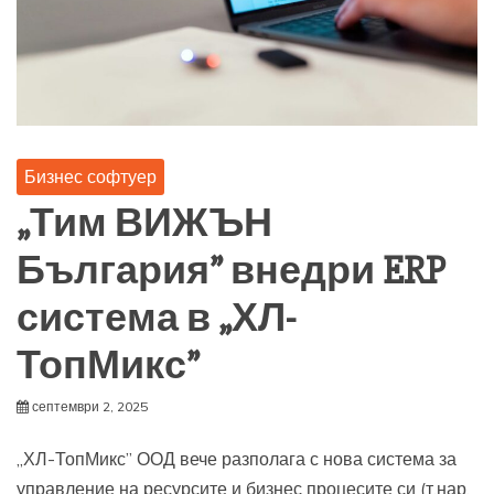
Бизнес софтуер
„Тим ВИЖЪН
България” внедри ERP
система в „ХЛ-
ТопМикс”
септември 2, 2025
„ХЛ-ТопМикс” ООД вече разполага с нова система за
управление на ресурсите и бизнес процесите си (т.нар.