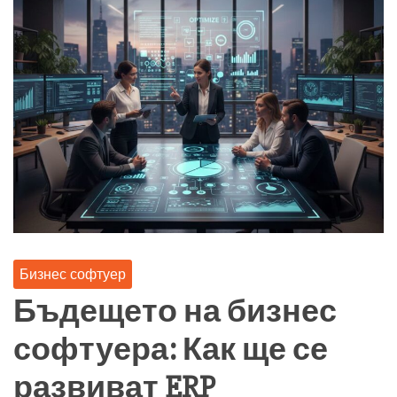
Бизнес софтуер
Бъдещето на бизнес
софтуера: Как ще се
развиват ERP