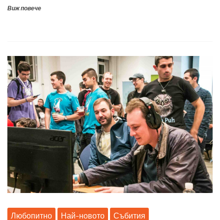
Виж повече
Любопитно
Най-новото
Събития