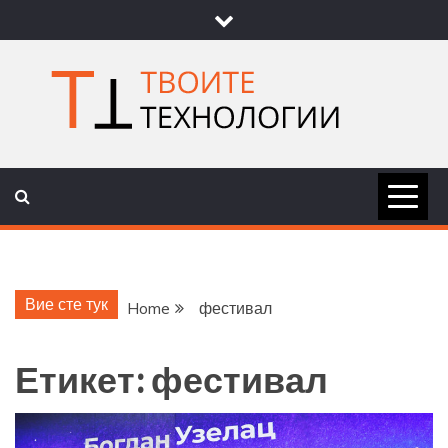
Skip
to
content
ТВОИТЕ
НОВИНИ ЗА ТЕХНОЛОГИИ И
НАУКА
ТЕХНОЛОГ
Вие сте тук
Home
фестивал
Етикет:
фестивал