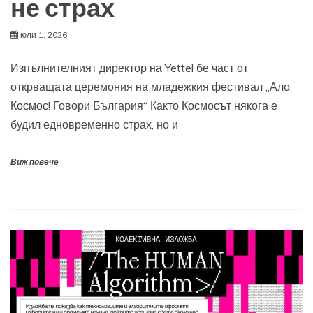
не страх
юли 1, 2026
Изпълнителният директор на Yettel бе част от
открващата церемония на младежкия фестивал „Ало,
Космос! Говори България“ Както Космосът някога е
будил едновременно страх, но и
Виж повече