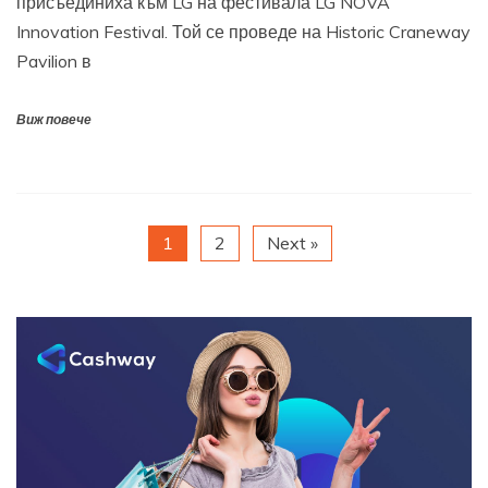
присъединиха към LG на фестивала LG NOVA
Innovation Festival. Той се проведе на Historic Craneway
Pavilion в
Виж повече
1
2
Next »