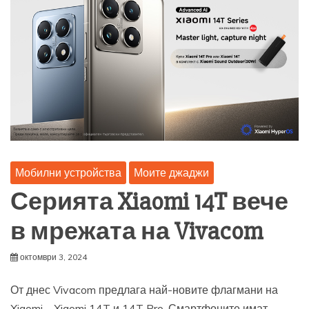
Мобилни устройства
Моите джаджи
Серията Xiaomi 14T вече
в мрежата на Vivacom
октомври 3, 2024
От днес Vivacom предлага най-новите флагмани на
Xiaomi – Xiaomi 14T и 14T Pro. Смартфоните имат