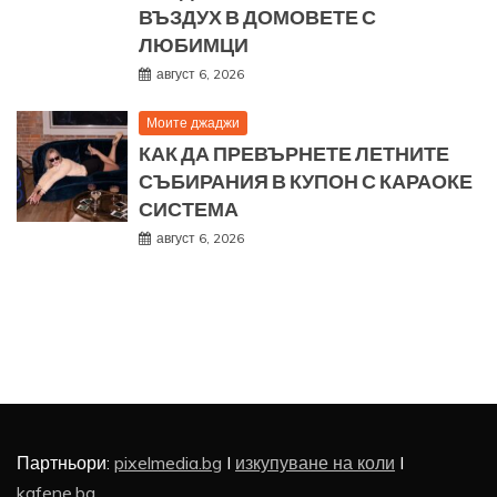
ВЪЗДУХ В ДОМОВЕТЕ С
ЛЮБИМЦИ
август 6, 2026
Моите джаджи
КАК ДА ПРЕВЪРНЕТЕ ЛЕТНИТЕ
СЪБИРАНИЯ В КУПОН С КАРАОКЕ
СИСТЕМА
август 6, 2026
Партньори:
pixelmedia.bg
I
изкупуване на коли
I
kafene.bg