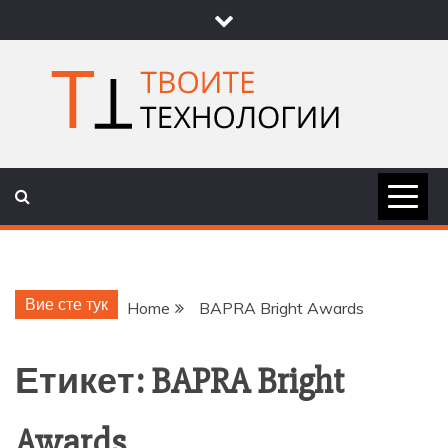
Skip
to
content
ТВОИТЕ
НОВИНИ ЗА ТЕХНОЛОГИИ И
НАУКА
ТЕХНОЛОГ
Вие сте тук
Home
BAPRA Bright Awards
Етикет:
BAPRA Bright
Awards