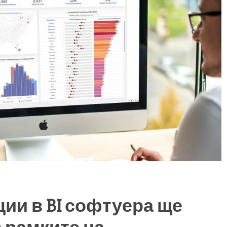
ии в BI софтуера ще