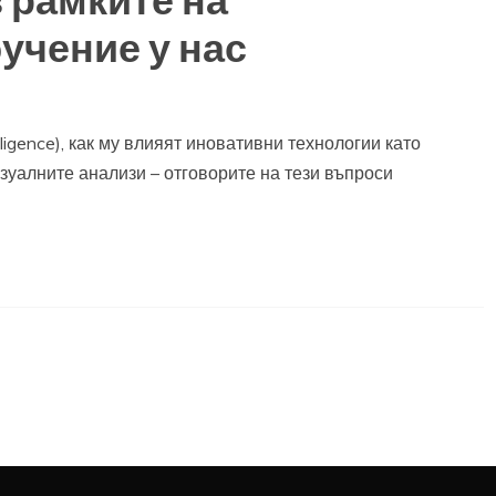
 рамките на
учение у нас
lligence), как му влияят иновативни технологии като
изуалните анализи – отговорите на тези въпроси