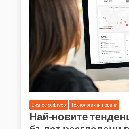
Бизнес софтуер
Технологични новини
Най-новите тенденц