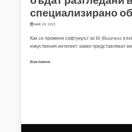
бъдат разгледани в
специализирано об
май 28, 2021
Как се променя софтуерът за BI (Business Inte
изкуствения интелект, какво представляват в
Виж повече