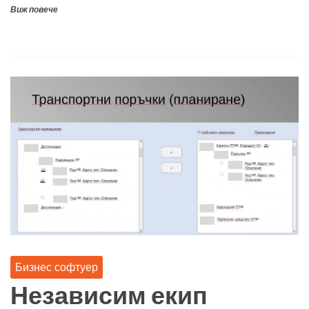
Виж повече
Бизнес софтуер
Независим екип