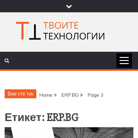
Skip
to
content
ТВОИТЕ
НОВИНИ ЗА ТЕХНОЛОГИИ И
НАУКА
ТЕХНОЛОГ
Вие сте тук
Home
ERP.BG
Page 3
Етикет:
ERP.BG