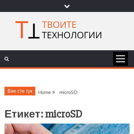
Skip
to
content
ТВОИТЕ
НОВИНИ ЗА ТЕХНОЛОГИИ И
НАУКА
ТЕХНОЛОГ
Вие сте тук
Home
microSD
Етикет:
microSD