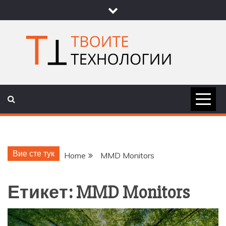
Skip
to
content
ТВОИТЕ
НОВИНИ ЗА ТЕХНОЛОГИИ И
НАУКА
ТЕХНОЛОГ
Вие сте тук
Home
MMD Monitors
Етикет:
MMD Monitors