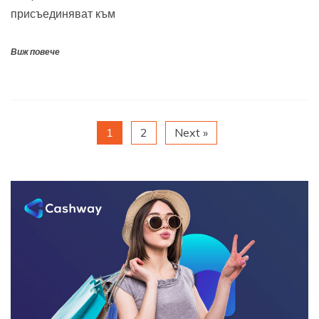
присъединяват към
Виж повече
1
2
Next »