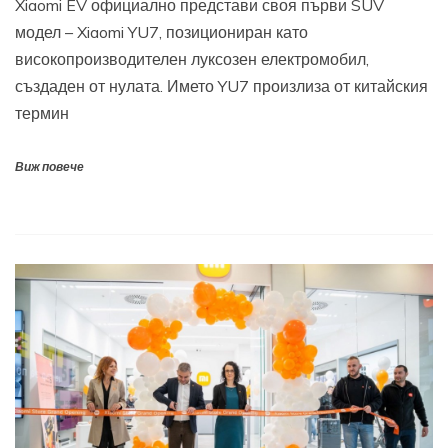
Xiaomi EV официално представи своя първи SUV
модел – Xiaomi YU7, позициониран като
високопроизводителен луксозен електромобил,
създаден от нулата. Името YU7 произлиза от китайския
термин
Виж повече