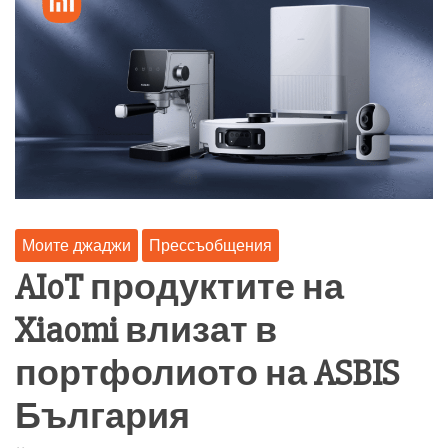
Моите джаджи
Прессъобщения
AIoT продуктите на
Xiaomi влизат в
портфолиото на ASBIS
България