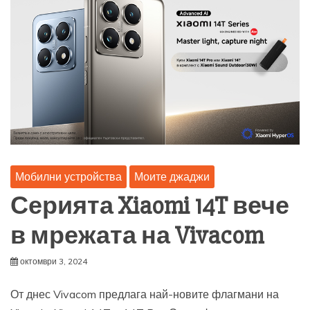
Мобилни устройства
Моите джаджи
Серията Xiaomi 14T вече
в мрежата на Vivacom
октомври 3, 2024
От днес Vivacom предлага най-новите флагмани на