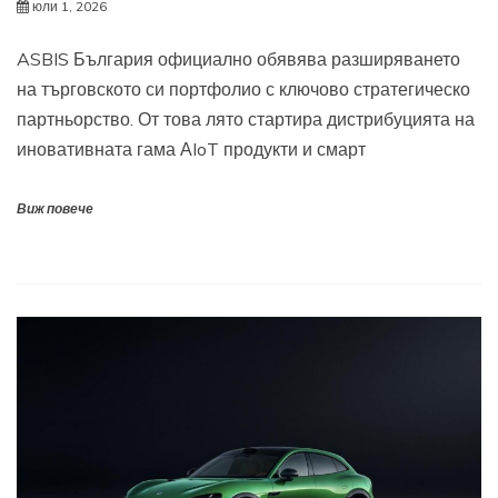
юли 1, 2026
ASBIS България официално обявява разширяването
на търговското си портфолио с ключово стратегическо
партньорство. От това лято стартира дистрибуцията на
иновативната гама АIoT продукти и смарт
Виж повече