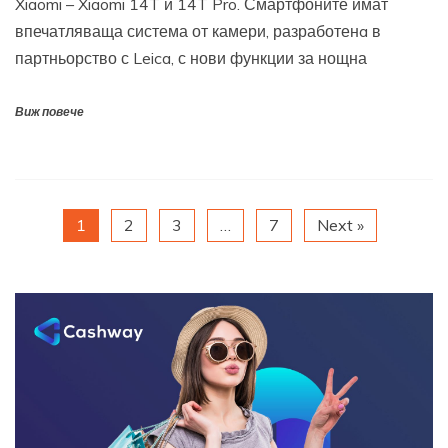
Xiaomi – Xiaomi 14T и 14T Pro. Смартфоните имат
впечатляваща система от камери, разработенa в
партньорство с Leica, с нови функции за нощна
Виж повече
1
2
3
…
7
Next »