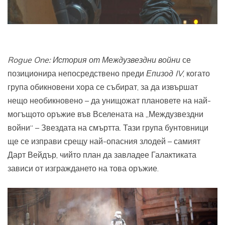
Rogue One:
История от Междузвездни войни
се
позиционира непосредствено преди
Епизод
IV
, когато
група обикновени хора се събират, за да извършат
нещо необикновено – да унищожат плановете на най-
могъщото оръжие във Вселената на „Междузвездни
войни“ – Звездата на смъртта. Тази група бунтовници
ще се изправи срещу най-опасния злодей – самият
Дарт Вейдър, чийто план да завладее Галактиката
зависи от изграждането на това оръжие.