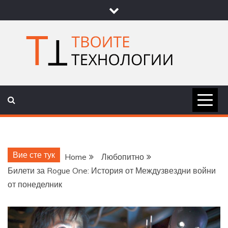
Skip
to
content
ТВОИТЕ
НОВИНИ ЗА ТЕХНОЛОГИИ И
НАУКА
ТЕХНОЛОГ
Вие сте тук
Home
Любопитно
Билети за Rogue One: История от Междузвездни войни
от понеделник