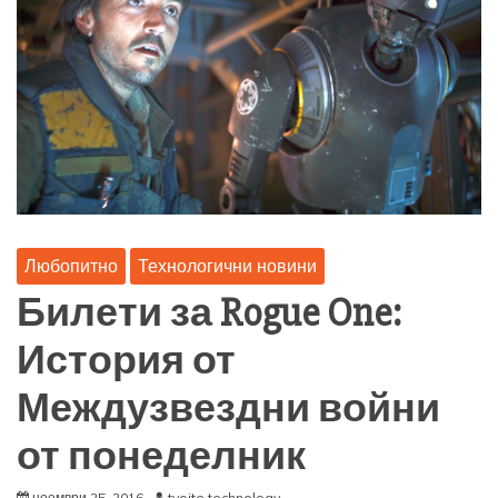
Любопитно
Технологични новини
Билети за Rogue One:
История от
Междузвездни войни
от понеделник
ноември 25, 2016
tvoite technology