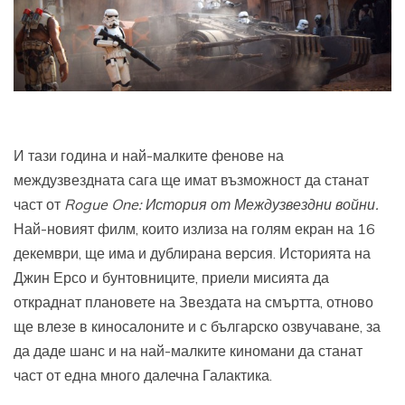
И тази година и най-малките фенове на
междузвездната сага ще имат възможност да станат
част от
Rogue One:
История от Междузвездни войни.
Най-новият филм, които излиза на голям екран на 16
декември, ще има и дублирана версия. Историята на
Джин Ерсо и бунтовниците, приели мисията да
откраднат плановете на Звездата на смъртта, отново
ще влезе в киносалоните и с българско озвучаване, за
да даде шанс и на най-малките киномани да станат
част от една много далечна Галактика.