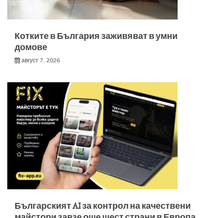
Котките в България заживяват в умни
домове
август 7, 2026
Българският AI за контрол на качествени
майстори завзе още шест страни в Европа