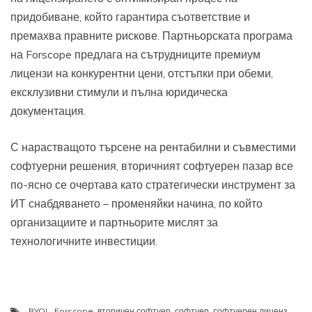
придобиване, който гарантира съответствие и
премахва правните рискове. Партньорската програма
на Forscope предлага на сътрудниците премиум
лицензи на конкурентни цени, отстъпки при обеми,
ексклузивни стимули и пълна юридическа
документация.
С нарастващото търсене на рентабилни и съвместими
софтуерни решения, вторичният софтуерен пазар все
по-ясно се очертава като стратегически инструмент за
ИТ снабдяването – променяйки начина, по който
организациите и партньорите мислят за
технологичните инвестиции.
BYOL
,
Forscope
,
вторичен софтуер
,
софтуер
,
софтуерен лиценз