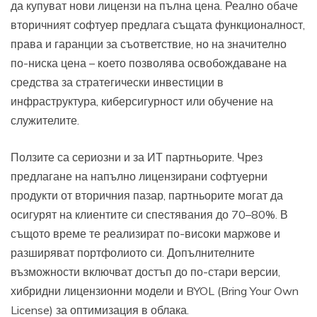
да купуват нови лицензи на пълна цена. Реално обаче
вторичният софтуер предлага същата функционалност,
права и гаранции за съответствие, но на значително
по-ниска цена – което позволява освобождаване на
средства за стратегически инвестиции в
инфраструктура, киберсигурност или обучение на
служителите.
Ползите са сериозни и за ИТ партньорите. Чрез
предлагане на напълно лицензирани софтуерни
продукти от вторичния пазар, партньорите могат да
осигурят на клиентите си спестявания до 70–80%. В
същото време те реализират по-високи маржове и
разширяват портфолиото си. Допълнителните
възможности включват достъп до по-стари версии,
хибридни лицензионни модели и BYOL (Bring Your Own
License) за оптимизация в облака.