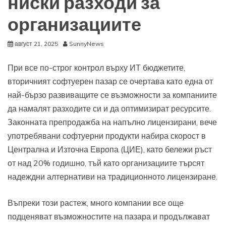
ниски разходи за
организациите
август 21, 2025
SunnyNews
При все по-строг контрол върху ИТ бюджетите,
вторичният софтуерен пазар се очертава като една от
най-бързо развиващите се възможности за компаниите
да намалят разходите си и да оптимизират ресурсите.
Законната препродажба на напълно лицензирани, вече
употребявани софтуерни продукти набира скорост в
Централна и Източна Европа (ЦИЕ), като бележи ръст
от над 20% годишно, тъй като организациите търсят
надеждни алтернативи на традиционното лицензиране.
Въпреки този растеж, много компании все още
подценяват възможностите на пазара и продължават