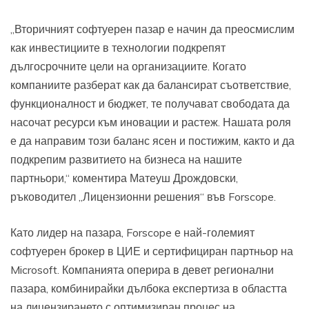
„Вторичният софтуерен пазар е начин да преосмислим
как инвестициите в технологии подкрепят
дългосрочните цели на организациите. Когато
компаниите разберат как да балансират съответствие,
функционалност и бюджет, те получават свободата да
насочат ресурси към иновации и растеж. Нашата роля
е да направим този баланс ясен и постижим, както и да
подкрепим развитието на бизнеса на нашите
партньори,“ коментира Матеуш Дрождовски,
ръководител „Лицензионни решения“ във Forscope.
Като лидер на пазара, Forscope е най-големият
софтуерен брокер в ЦИЕ и сертифициран партньор на
Microsoft. Компанията оперира в девет регионални
пазара, комбинирайки дълбока експертиза в областта
на лицензирането с оптимизиран процес на