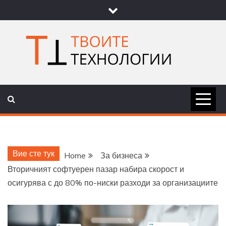
Skip
to
content
ТВОИТЕ
НОВИНИ ЗА ТЕХНОЛОГИИ И
НАУКА
ТЕХНОЛОГ
Вие сте тук
Home
За бизнеса
Вторичният софтуерен пазар набира скорост и
осигурява с до 80% по-ниски разходи за организациите