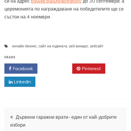
си на адрес
bgweb.bg/s/registration/
до 30 септември, а
церемонията по награждаване на победителите ще се
състои на 4 ноември.
онлайн бизнес
,
сайт на годината
,
уеб конкурс
,
уебсайт
SHARE
Facebook
Twitter
Pinterest
Linkedin
Навигация
Дървени гаражни врати- един от най-добрите
избори