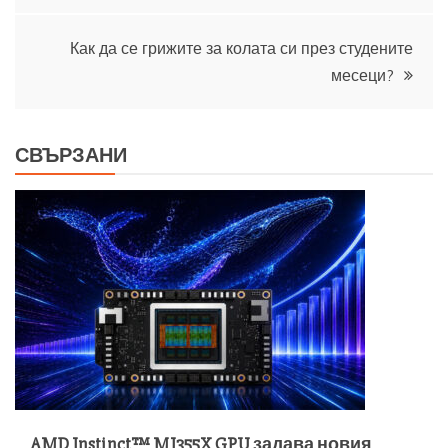
Как да се грижите за колата си през студените
месеци?
СВЪРЗАНИ
AMD Instinct™ MI355X GPU задава новия