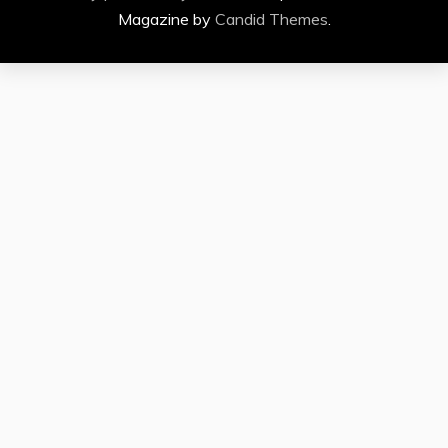
Magazine by
Candid Themes
.