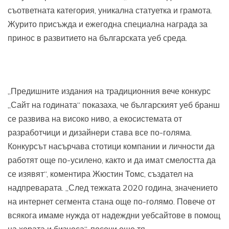
съответната категория, уникална статуетка и грамота.
Журито присъжда и ежегодна специална награда за
принос в развитието на българската уеб среда.
„Предишните издания на традиционния вече конкурс
„Сайт на годината“ показаха, че българският уеб бранш
се развива на високо ниво, а екосистемата от
разработчици и дизайнери става все по-голяма.
Конкурсът насърчава стотици компании и личности да
работят още по-усилено, както и да имат смелостта да
се изявят“, коментира Жюстин Томс, създател на
надпреварата. „След тежката 2020 година, значението
на интернет сегмента стана още по-голямо. Повече от
всякога имаме нужда от надеждни уебсайтове в помощ
на хората и бизнеса“, посочи още тя.