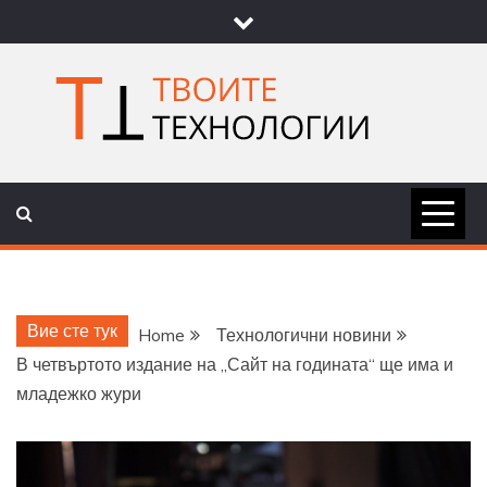
Skip
to
content
ТВОИТЕ
НОВИНИ ЗА ТЕХНОЛОГИИ И
НАУКА
ТЕХНОЛОГ
Вие сте тук
Home
Технологични новини
В четвъртото издание на „Сайт на годината“ ще има и
младежко жури