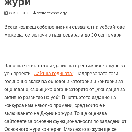
жури
юли 29, 2021
tvoite technology
Всеки желаещ собственик или създател на уебсайтове
може да се включи в надпреварата до 30 септември
Започна четвъртото издание на престижния конкурс за
уеб проекти
„Сайт на годината“
. Надпреварата тази
година ще включва обновени категории и критерии за
оценяване, съобщиха организаторите от „Фондация за
активно развитие на уеб“. В четвъртото издание на
конкурса има няколко промени, сред които е и
включването на Джуниър жури. То ще оценява
сайтовете за основни функционалности по зададени от
Основното жури критерии. Младежкото жури ще се