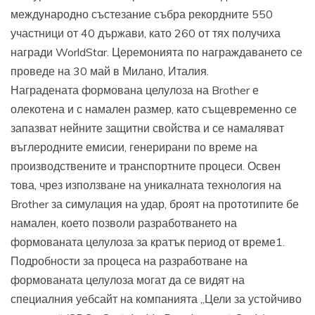
международно състезание събра рекордните 550
участници от 40 държави, като 260 от тях получиха
награди WorldStar. Церемонията по награждаването се
проведе на 30 май в Милано, Италия.
Наградената формована целулоза на Brother е
олекотена и с намален размер, като същевременно се
запазват нейните защитни свойства и се намаляват
въглеродните емисии, генерирани по време на
производствените и транспортните процеси. Освен
това, чрез използване на уникалната технология на
Brother за симулация на удар, броят на прототипите бе
намален, което позволи разработването на
формованата целулоза за кратък период от време1.
Подробности за процеса на разработване на
формованата целулоза могат да се видят на
специалния уебсайт на компанията „Цели за устойчиво