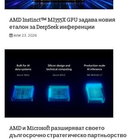
AMD Instinct™ MI355X GPU задава новия
еталон за DeepSeek инференции
юли 23, 2026
AMD и Microsoft разширяват своето
дългосрочно стратегическо партньорство