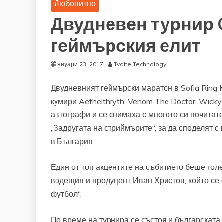
Любопитно
Двудневен турнир G
геймърския елит
януари 23, 2017
Tvoite Technology
Двудневният геймърски маратон в Sofia Ring 
кумири Aethelthryth, Venom The Doctor, WickyB
автографи и се снимаха с многото си почитат
„Задругата на стриймърите“, за да споделят 
в България.
Един от топ акцентите на събитието беше гол
водещия и продуцент Иван Христов, който се 
футбол“.
По време на турнира се състоя и българската