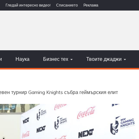
Гледай интересно видео!
Списанието
Реклама
ЕХНОЛОГИИ
НАУКА
и
Наука
Бизнес тех
Твоите джаджи
вен турнир Gaming Knights събра геймърския елит