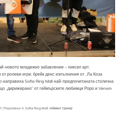
най-новото младежко забавление – пиксел арт,
т ролеви игри, брейк денс изпълнения от „Ла Коза
о направиха Sofia Ring Mall най-предпочитаната столична
ещо „дирижирано“ от геймърските любимци Роро и Venom
7
,
Playstation V
,
Sofia Ring Mall
,
гейминг турнир