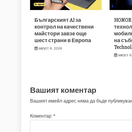
Българският AI за
HONOR 
контрол на качествени
технол
майстори завзе още
мобил
шест страни в Европа
на съб
Technol
август 6, 2026
август 6
Вашият коментар
Вашият имейл адрес няма да бъде публикуван
Коментар:
*