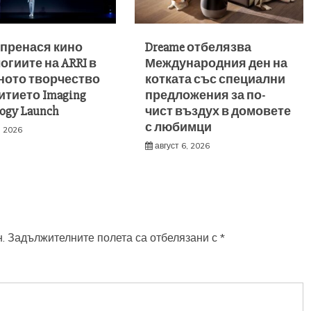
пренася кино
Dreame отбелязва
огиите на ARRI в
Международния ден на
ното творчество
котката със специални
итието Imaging
предложения за по-
ogy Launch
чист въздух в домовете
с любимци
, 2026
август 6, 2026
.
Задължителните полета са отбелязани с
*