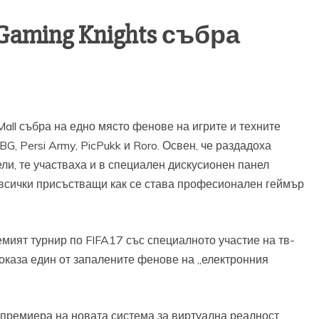
aming Knights събра
Mall събра на едно място фенове на игрите и техните
G, Persi Army, PicPukk и Roro. Освен, че раздадоха
ели, те участваха и в специален дискусионен панел
с всички присъстващи как се става професионален геймър
емият турнир по FIFA17 със специалното участие на тв-
оказа един от запалените фенове на „електронния
 премиера на новата система за виртуална реалност