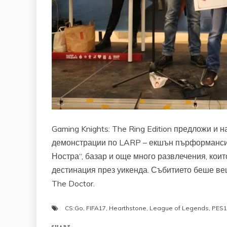
Gaming Knights: The Ring Edition предложи и 
демонстрации по LARP – екшън пърформанси о
Ностра“, базар и още много развлечения, коит
дестинация през уикенда. Събитието беше в
The Doctor.
CS:Go
,
FIFA17
,
Hearthstone
,
League of Legends
,
PES1