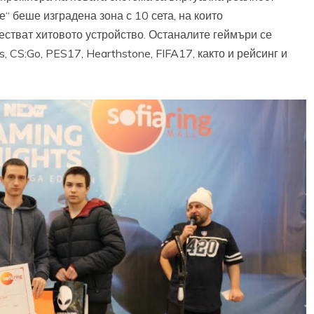
е“ беше изградена зона с 10 сета, на които
естват хитовото устройство. Останалите геймъри се
, CS:Go, PES17, Hearthstone, FIFA17, както и рейсинг и