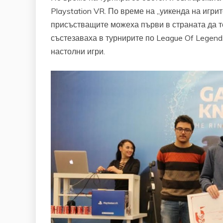
Playstation VR. По време на „уикенда на игрит
присъстващите можеха първи в страната да т
състезаваха в турнирите по League Of Legends
настолни игри.