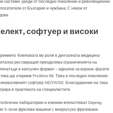
ни системи, уреди от последно поколение и революционни
осетители от България и чужбина. С някои от
дове.
телект, софтуер и високи
ъвремието. Ключовата му роля в денталната медицина
гитална реставрация преодолява ограниченията на
печатъци в капсулен формат – идеални за корони, фасети
стика ще открием ProXima X6. Това е последно поколение
н иновативният софтуер NEOWISE. Благодарение на това
грира в практиката на специалистите.
ологични лаборатории и клиники впечатляват Deprag
е 5-осни фрезови машини с мокро/сухо фрезоване,