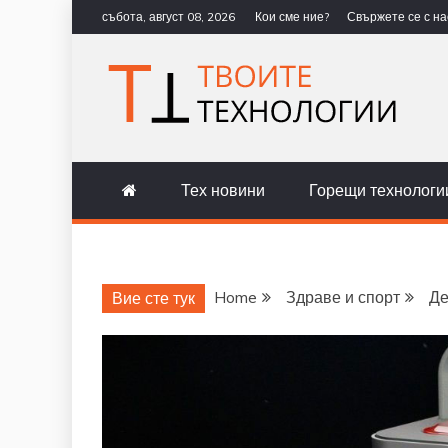
Skip
събота, август 08, 2026
Кои сме ние?
Свържете се с на
to
content
ТВОИТЕ Т
НОВИНИ ЗА ТЕХНОЛОГИИ И 
Тех новини
Горещи технологи
Home
Здраве и спорт
Де
Вие сте тук