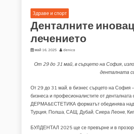
Здраве и спорт
Денталните иновац
лечението
май 16, 2025
denica
От 29 до 31 май, в сърцето на София, и
денталната сф
От 29 до 31 май, в бизнес сърцето на Софи
бизнеса и професионалистите от денталната
ДЕРМА&EСТЕТИКА форматът обединява над 21
Турция, Полша, САЩ, Дубай, Сиера Леоне, Кип
БУЛДЕНТАЛ 2025 ще се превърне и в прозоре