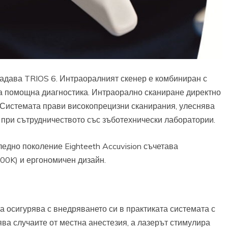
задава TRIOS 6. Интраоралният скенер е комбиниран с
за помощна диагностика. Интраорално сканиране директно
. Системата прави високопрецизни сканирания, улеснява
 при сътрудничеството със зъботехнически лаборатории.
ледно поколение Eighteeth Accuvision съчетава
00K) и ергономичен дизайн.
 осигурява с внедряването си в практиката системата с
ява случаите от местна анестезия, а лазерът стимулира