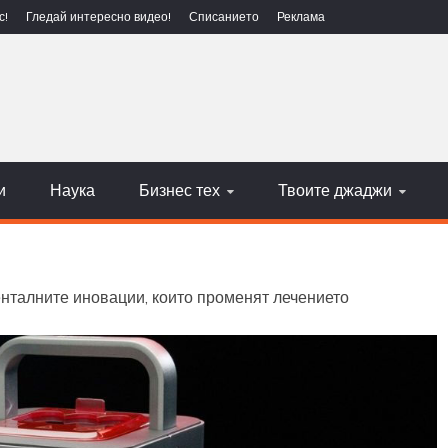
с!
Гледай интересно видео!
Списанието
Реклама
ЕХНОЛОГИИ
НАУКА
и
Наука
Бизнес тех
Твоите джаджи
нталните иновации, които променят лечението