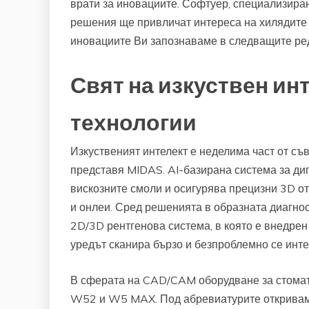
врати за иновациите. Софтуер, специализира
решения ще привличат интереса на хилядите п
иновациите Ви запознаваме в следващите ре
Свят на изкуствен ин
технологии
Изкуственият интелект е неделима част от с
представя MIDAS. AI-базирана система за ди
вискозните смоли и осигурява прецизни 3D от
и онлеи. Сред решенията в образната диагно
2D/3D рентгенова система, в която е внедре
уредът сканира бързо и безпроблемно се инте
В сферата на CAD/CAM оборудване за стомат
W52 и W5 MAX. Под абревиатурите откривам