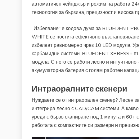
автоматичен чейнджър и режим на работа 24/
технология за бързина, прецизност и висока 
„Избелване“ е кодова дума за BLUEDENT 
WHITE се постига ефективно възстановяване 
избелват равномерно чрез 10 LED модула. Ур
карбамидни системи. BLUEDENT XPRESS+ пък
модула. С него се работи лесно и интуитивно
акумулаторна батерия с голям работен капаци
Интраоралните скенери
Нуждаете се от интраорален скенер? Лесен за
интегрира лесно с CAD/CAM системи. А какво
уреди с бързо сканиране под 1 минута и 60+ 
работата с компактните си размери и прецизна