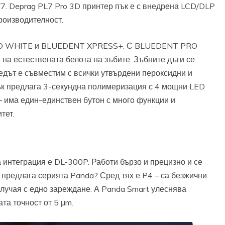
7. Deprag PL7 Pro 3D принтер пък е с внедрена LCD/DLP
производителност.
PRO WHITE и BLUEDENT XPRESS+. С BLUEDENT PRO
на естествената белота на зъбите. Зъбните дъги се
едът е съвместим с всички утвърдени пероксидни и
 предлага 3-секундна полимеризация с 4 мощни LED
 – има един-единствен бутон с много функции и
тет.
 интеграция е DL-300P. Работи бързо и прецизно и се
 предлага серията Panda? Сред тях е P4 – са безжични
случая с едно зареждане. А Panda Smart улеснява
та точност от 5 μm.