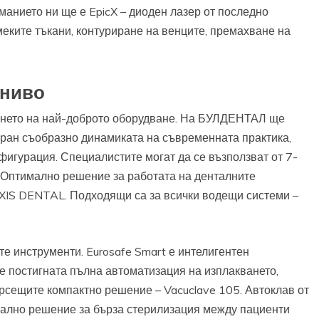
манието ни ще е EpicX – диоден лазер от последно
еките тъкани, контуриране на венците, премахване на
 ниво
ването на най-доброто оборудване. На БУЛДЕНТАЛ ще
ран съобразно динамиката на съвременната практика,
игурация. Специалистите могат да се възползват от 7-
р. Оптимално решение за работата на денталните
XIS DENTAL. Подходящи са за всички водещи системи –
те инструменти. Eurosafe Smart е интелигентен
е постигната пълна автоматизация на изплакването,
рсещите компактно решение – Vacuclave 105. Автоклав от
имално решение за бърза стерилизация между пациенти