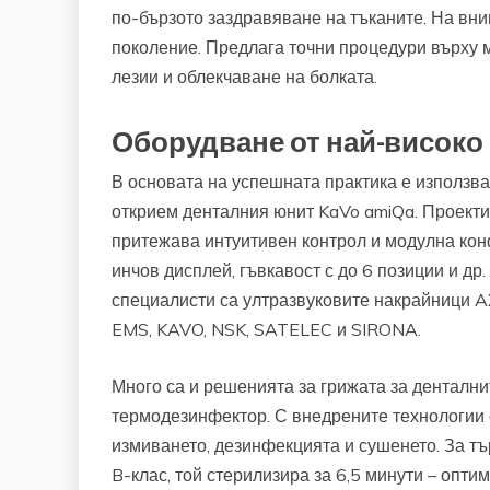
по-бързото заздравяване на тъканите. На вни
поколение. Предлага точни процедури върху м
лезии и облекчаване на болката.
Оборудване от най-високо
В основата на успешната практика е използ
открием денталния юнит KaVo amiQa. Проекти
притежава интуитивен контрол и модулна конф
инчов дисплей, гъвкавост с до 6 позиции и д
специалисти са ултразвуковите накрайници A
EMS, KAVO, NSK, SATELEC и SIRONA.
Много са и решенията за грижата за дентални
термодезинфектор. С внедрените технологии 
измиването, дезинфекцията и сушенето. За тъ
B-клас, той стерилизира за 6,5 минути – опт