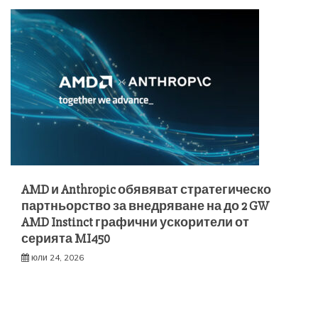
AMD и Anthropic обявяват стратегическо
партньорство за внедряване на до 2 GW
AMD Instinct графични ускорители от
серията MI450
юли 24, 2026