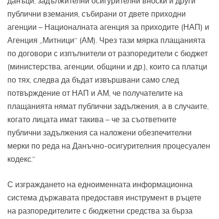
данъци, задължителни осигурителни вноски и други
публични вземания, събирани от двете приходни
агенции – Националната агенция за приходите (НАП) и
Агенция „Митници“ (АМ). Чрез тази мярка плащанията
по договори с изпълнители от разпоредители с бюджет
(министерства, агенции, общини и др.), които са платци
по тях, следва да бъдат извършвани само след
потвърждение от НАП и АМ, че получателите на
плащанията нямат публични задължения, а в случаите,
когато лицата имат такива – че за съответните
публични задължения са наложени обезпечителни
мерки по реда на Данъчно-осигурителния процесуален
кодекс.“
С изграждането на едноименната информационна
система държавата предоставя инструмент в ръцете
на разпоредителите с бюджетни средства за бърза