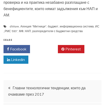
проверка и на практика незабавно разплащане с
бенефициентите, които нямат задължения към НАП и
АМ.
dWare
,
Агенция "Митници"
,
бщджет
,
информационна система
,
ИС
„РМС 593”
,
МФ
,
НАП
,
разпоредители с бщджетни средства
SHARE
Facebook
Twitter
Pinterest
Linkedin
Навигация
Главни технологични тенденции, които да
очакваме през 2017