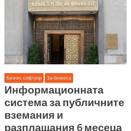
Бизнес софтуер
За бизнеса
Информационната
система за публичните
вземания и
разплащания 6 месеца