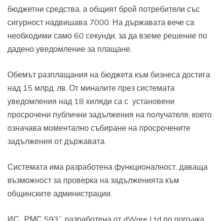
бюджетни средства, а общият брой потребители със
сигурност надвишава 7000. На държавата вече са
необходими само 60 секунди, за да вземе решение по
дадено уведомление за плащане.
Обемът разплащания на бюджета към бизнеса достига
над 15 млрд. лв. От миналите през системата
уведомления над 18 хиляди са с установени
просрочени публични задължения на получателя, което
означава моментално събиране на просрочените
задължения от държавата.
Системата има разработена функционалност, даваща
възможност за проверка на задълженията към
общинските администрации.
ИС „РМС 593”, разработена от dWare Ltd по поръчка