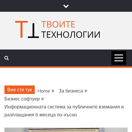
Skip
to
content
ТВОИТЕ
НОВИНИ ЗА ТЕХНОЛОГИИ И
НАУКА
ТЕХНОЛОГ
Вие сте тук
Home
За бизнеса
Бизнес софтуер
Информационната система за публичните вземания и
разплащания 6 месеца по-късно