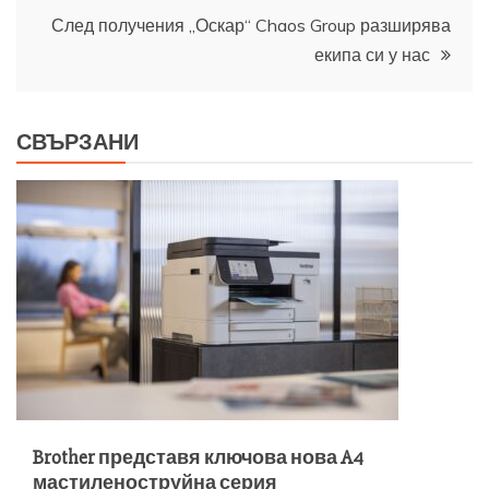
След получения „Оскар“ Chaos Group разширява
екипа си у нас
СВЪРЗАНИ
Brother представя ключова нова A4
мастиленоструйна серия