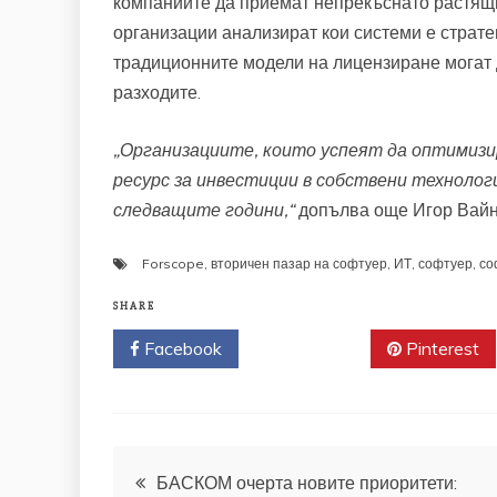
компаниите да приемат непрекъснато растящи
организации анализират кои системи е страте
традиционните модели на лицензиране могат 
разходите.
„Организациите, които успеят да оптимизи
ресурс за инвестиции в собствени технолог
следващите години,“
допълва още Игор Вайн
Forscope
,
вторичен пазар на софтуер
,
ИТ
,
софтуер
,
со
SHARE
Facebook
Twitter
Pinterest
Навигация
БАСКОМ очерта новите приоритети: