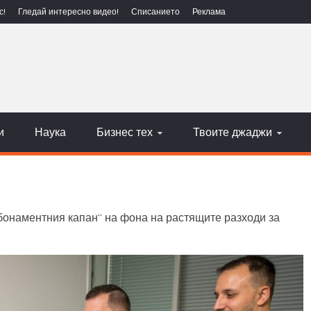
с!
Гледай интересно видео!
Списанието
Реклама
ЕХНОЛОГИИ
НАУКА
и
Наука
Бизнес тех
Твоите джаджи
бонаментния капан“ на фона на растящите разходи за