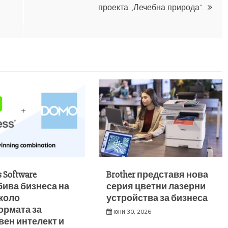
проекта „Лечебна природа“
s Software
Brother представя нова
ива бизнеса на
серия цветни лазерни
коло
устройства за бизнеса
ормата за
юни 30, 2026
вен интелект и