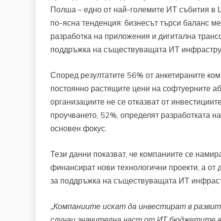
Полша – едно от най-големите ИТ събития в 
по-ясна тенденция: бизнесът търси баланс ме
разработка на приложения и дигитална тран
поддръжка на съществуващата ИТ инфрастру
Според резултатите 56% от анкетираните комп
постоянно растящите цени на софтуерните аб
организациите не се отказват от инвестициите
проучването, 52%, определят разработката на
основен фокус.
Тези данни показват, че компаниите се намир
финансират нови технологични проекти, а от 
за поддръжка на съществуващата ИТ инфраст
„Компаниите искат да инвестират в развит
случаи значителна част от ИТ бюджетите ве