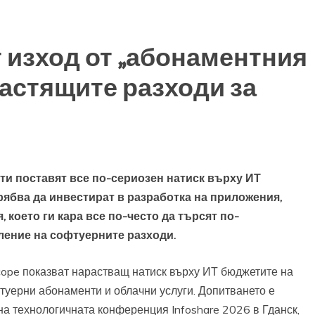
 изход от „абонаментния
растящите разходи за
и поставят все по-сериозен натиск върху ИТ
ябва да инвестират в разработка на приложения,
 което ги кара все по-често да търсят по-
ление на софтуерните разходи.
cope показват нарастващ натиск върху ИТ бюджетите на
туерни абонаменти и облачни услуги. Допитването е
а технологичната конференция Infoshare 2026 в Гданск,