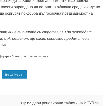
 разходи за SaaS и cloud абонаменти. Все повече
гически оправдано да останат в облачна среда и къде по-
да осигурят по-добра дългосрочна предвидимост на
рат лицензионните си стратегии и да освободят
ии и AI решения, ще имат сериозно предимство в
лих.
фтуерен брокер
,
софтуерен лиценз
Linkedin
Flip.bg дари реновирани таблети на ИСУЛ за