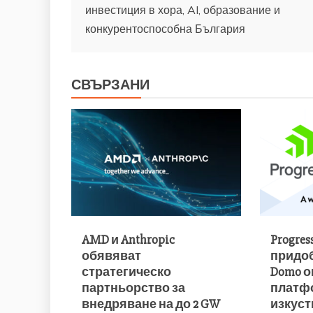
инвестиция в хора, AI, образование и
конкурентоспособна България
СВЪРЗАНИ
AMD и Anthropic
Progres
обявяват
придоб
стратегическо
Domo о
партньорство за
платф
внедряване на до 2 GW
изкуст