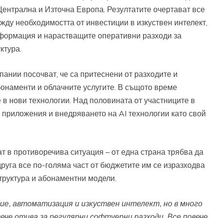
Централна и Източна Европа. Резултатите очертават все
жду необходимостта от инвестиции в изкуствен интелект,
сформация и нарастващите оперативни разходи за
ктура.
ании посочват, че са притеснени от разходите и
онаменти и облачните услугите. В същото време
 в нови технологии. Над половината от участниците в
 приложения и внедряването на AI технологии като свой
ат в противоречива ситуация – от една страна трябва да
друга все по-голяма част от бюджетите им се изразходва
руктура и абонаментни модели.
ие, автоматизация и изкуствен интелект, но в много
че отива за регулярни софтуерни разходи. Все повече