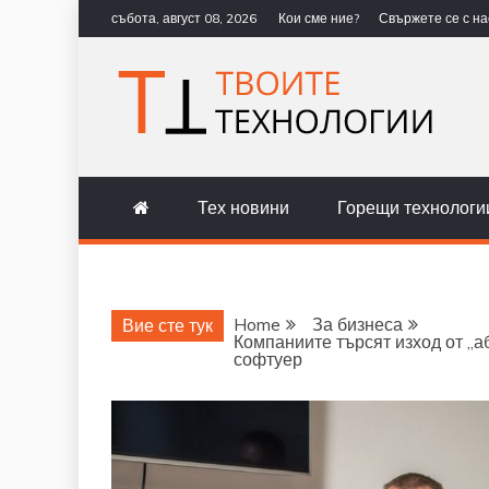
Skip
събота, август 08, 2026
Кои сме ние?
Свържете се с на
to
content
ТВОИТЕ Т
НОВИНИ ЗА ТЕХНОЛОГИИ И 
Тех новини
Горещи технологи
Home
За бизнеса
Вие сте тук
Компаниите търсят изход от „а
софтуер