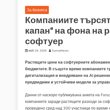
За бизнеса
Компаниите търсят
капан“ на фона на 
софтуер
май 29, 2026
SunnyNews
Растящите цени на софтуерните абонамент
бюджетите. В същото време компаниите тр
дигитализация и внедряване на
AI
решения,
предвидими и устойчиви модели за управ
Данни от наскоро публикувана анкета на Fors
компаниите заради растящите разходи за соф
проведено сред над 300 участници по време н