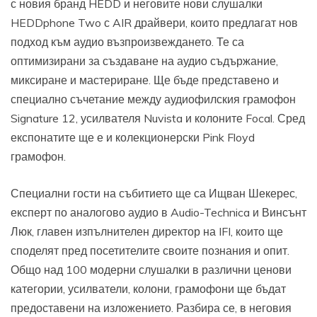
с новия бранд HEDD и неговите нови слушалки
HEDDphone Two с AIR драйвери, които предлагат нов
подход към аудио възпроизвеждането. Те са
оптимизирани за създаване на аудио съдържание,
миксиране и мастериране. Ще бъде представено и
специално съчетание между аудиофилския грамофон
Signature 12, усилвателя Nuvista и колоните Focal. Сред
експонатите ще е и колекционерски Pink Floyd
грамофон.
Специални гости на събитието ще са Ищван Шекерес,
експерт по аналогово аудио в Audio-Technica и Винсънт
Люк, главен изпълнителен директор на IFI, които ще
споделят пред посетителите своите познания и опит.
Общо над 100 модерни слушалки в различни ценови
категории, усилватели, колони, грамофони ще бъдат
предоставени на изложението. Разбира се, в неговия