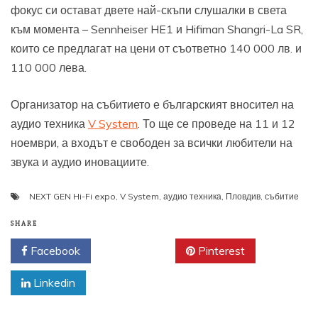
фокус си остават двете най-скъпи слушалки в света
към момента – Sennheiser HE1 и Hifiman Shangri-La SR,
които се предлагат на цени от съответно 140 000 лв. и
110 000 лева.
Организатор на събитието е българският вносител на
аудио техника
V System
. То ще се проведе на 11 и 12
ноември, а входът е свободен за всички любители на
звука и аудио иновациите.
NEXT GEN Hi-Fi expo
,
V System
,
аудио техника
,
Пловдив
,
събитие
SHARE
Facebook
Twitter
Pinterest
Linkedin