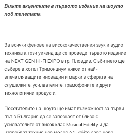
Вижте акцентите в първото издание на шоуто
под тепетата
За всички фенове на висококачествения звук и аудио
техниката този уикенд ще се проведе първото издание
на NEXT GEN Hi-Fi EXPO в гр. Пловдив. Събитието ще
събере в хотел Тримонциум някои от най-
впечатляващите иновации и марки в сферата на
слушалките, усилвателите, грамофоните и други
технологични продукти.
Посетителите на шоуто ще имат възможност за първи
път в България да се запознаят от близо с
усилвателите от висок клас Musical Fidelity и да
изпробват техния нов модел A1, който дава нова