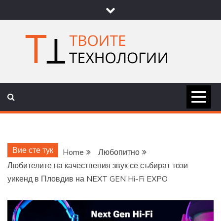
Skip
to
content
ТВОИТЕ
НОВИНИ ЗА ТЕХНОЛОГИИ И
НАУКА
ТЕХНОЛОГ
Вие сте тук
Home
Любопитно
Любителите на качествения звук се събират този
уикенд в Пловдив на NEXT GEN Hi-Fi EXPO