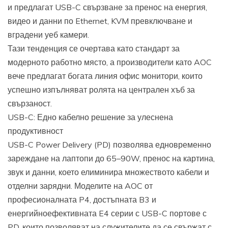
и предлагат USB-C свързване за пренос на енергия,
видео и данни по Ethernet, KVM превключване и
вградени уеб камери.
Тази тенденция се очертава като стандарт за
модерното работно място, а производители като AOC
вече предлагат богата линия офис монитори, които
успешно изпълняват ролята на централен хъб за
свързаност.
USB-C: Едно кабелно решение за улеснена
продуктивност
USB-C Power Delivery (PD) позволява едновременно
зареждане на лаптопи до 65–90W, пренос на картина,
звук и данни, което елиминира множеството кабели и
отделни зарядни. Моделите на AOC от
професионалната P4, достъпната B3 и
енергийноефективната E4 серии с USB-C портове с
PD, които позволяват на служителите да се свържат с