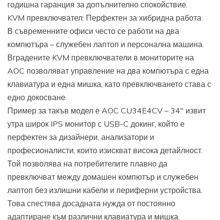
годишна гаранция за допълнително спокойствие.
KVM превключвател: Перфектен за хибридна работа
В съвременните офиси често се работи на два
компютъра – служебен лаптоп и персонална машина.
Вградените KVM превключватели в мониторите на
AOC позволяват управление на два компютъра с една
клавиатура и една мишка, като превключването става с
едно докосване.
Пример за такъв модел е AOC CU34E4CV – 34″ извит
утра широк IPS монитор с USB-C докинг, който е
перфектен за дизайнери, анализатори и
професионалисти, които изискват висока детайлност.
Той позволява на потребителите плавно да
превключват между домашен компютър и служебен
лаптоп без излишни кабели и периферни устройства.
Това спестява досадната нужда от постоянно
адаптиране към различни клавиатура и мишка.