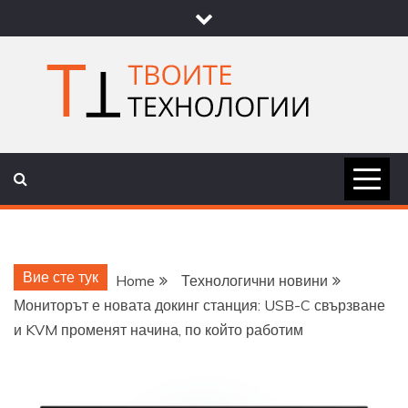
Skip
to
content
ТВОИТЕ
НОВИНИ ЗА ТЕХНОЛОГИИ И
НАУКА
ТЕХНОЛОГ
Вие сте тук
Home
Технологични новини
Мониторът е новата докинг станция: USB-C свързване
и KVM променят начина, по който работим