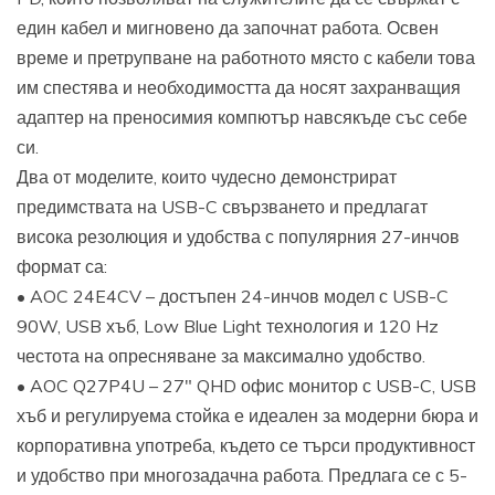
един кабел и мигновено да започнат работа. Освен
време и претрупване на работното място с кабели това
им спестява и необходимостта да носят захранващия
адаптер на преносимия компютър навсякъде със себе
си.
Два от моделите, които чудесно демонстрират
предимствата на USB-C свързването и предлагат
висока резолюция и удобства с популярния 27-инчов
формат са:
• AOC 24E4CV – достъпен 24-инчов модел с USB-C
90W, USB хъб, Low Blue Light технология и 120 Hz
честота на опресняване за максимално удобство.
• AOC Q27P4U – 27″ QHD офис монитор с USB-C, USB
хъб и регулируема стойка е идеален за модерни бюра и
корпоративна употреба, където се търси продуктивност
и удобство при многозадачна работа. Предлага се с 5-