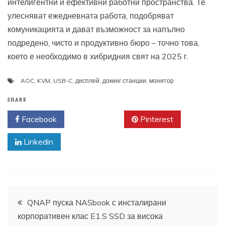
интелигентни и ефективни работни пространства. Те
улесняват ежедневната работа, подобряват
комуникацията и дават възможност за напълно
подредено, чисто и продуктивно бюро – точно това,
което е необходимо в хибридния свят на 2025 г.
AOC
,
KVM
,
USB-C
,
дисплей
,
докинг станции
,
монитор
SHARE
Facebook
Twitter
Pinterest
Linkedin
Навигация
QNAP пуска NASbook с инсталирани
корпоративен клас E1.S SSD за висока