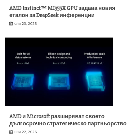
AMD Instinct™ MI355X GPU задава новия
еталон за DeepSeek инференции
юли 23, 2026
AMD и Microsoft разширяват своето
дългосрочно стратегическо партньорство
юли 22, 2026