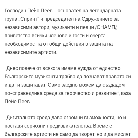
Господин Пейо Пеев – основател на легендарната
група „Спринт“ и председател на Сдружението за
независими автори, музиканти и певци /СНАМП/,
приветства всички членове и гости и очерта
необходимостта от общи действия в защита на
независимите артисти.
„Днес повече от всякога имаме нужда от единство.
Българските музиканти трябва да познават правата си
и да ги защитават. Само заедно можем да създадем
по-справедлива среда за творчество и развитие.“, каза
Пейо Пеев.
„Дигиталната среда дава огромни възможности, но и
поставя сериозни предизвикателства. Време е
българските артисти не само да творят, но и да мислят