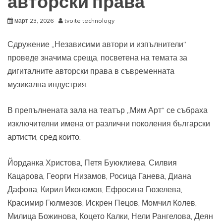
авторски права
март 23, 2026
tvoite technology
Сдружение „Независими автори и изпълнители“
проведе значима среща, посветена на темата за
дигиталните авторски права в съвременната
музикална индустрия.
В препълнената зала на театър „Мим Арт“ се събраха
изключителни имена от различни поколения български
артисти, сред които:
Йорданка Христова, Петя Буюклиева, Силвия
Кацарова, Георги Низамов, Росица Ганева, Диана
Дафова, Кирил Икономов, Ефросина Гюзелева,
Красимир Гюлмезов, Искрен Пецов, Момчил Колев,
Милица Божинова, Коцето Калки, Нели Рангелова, Деян