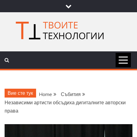
Skip
to
content
ТВОИТЕ
НОВИНИ ЗА ТЕХНОЛОГИИ И
НАУКА
ТЕХНОЛОГ
Вие сте тук
Home
Събития
Независими артисти обсъдиха дигиталните авторски
права