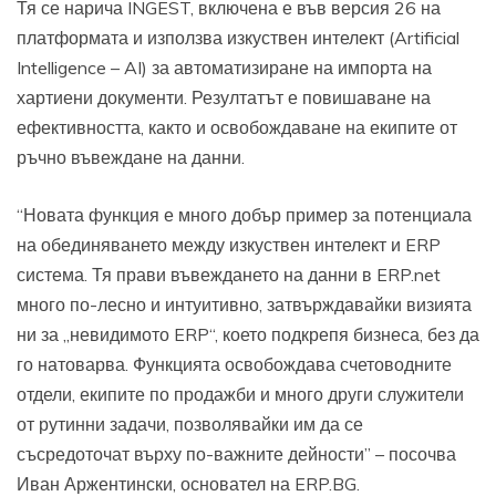
Тя се нарича INGEST, включена е във версия 26 на
платформата и използва изкуствен интелект (Artificial
Intelligence – AI) за автоматизиране на импорта на
хартиени документи. Резултатът е повишаване на
ефективността, както и освобождаване на екипите от
ръчно въвеждане на данни.
“Новата функция е много добър пример за потенциала
на обединяването между изкуствен интелект и ERP
система. Тя прави въвеждането на данни в ERP.net
много по-лесно и интуитивно, затвърждавайки визията
ни за „невидимото ERP“, което подкрепя бизнеса, без да
го натоварва. Функцията освобождава счетоводните
отдели, екипите по продажби и много други служители
от рутинни задачи, позволявайки им да се
съсредоточат върху по-важните дейности” – посочва
Иван Аржентински, основател на ERP.BG.