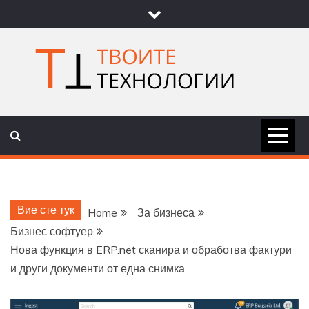
Skip
to
content
ТВОИТЕ
НОВИНИ ЗА ТЕХНОЛОГИИ И
НАУКА
ТЕХНОЛОГ
Вие сте тук
Home
За бизнеса
Бизнес софтуер
Нова функция в ERP.net сканира и обработва фактури
и други документи от една снимка