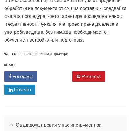
Важна особеност е, че системата се учи от предишни
обработки на документи от същия доставчик, следвайки
същата процедура, което гарантира последователност
и ефективност. Функцията е проектирана да влезе в
употреба веднага, без никаква необходимост от
обучение, настройка или подготовка.
ERP.net
,
INGEST
,
снимка
,
фактури
SHARE
Facebook
Twitter
Pinterest
Linkedin
Навигация
Създадоха първия у нас инструмент за