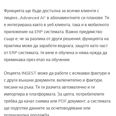
Функцията ще бъде достъпна за всички клиенти с
лиценз „Advanced AI“ в абонаментните си планове. Тя
е интегрирана както в уеб клиента, така и в мобилното
приложение на ERP системата. Важно предимство
също е, че за разлика от други решения, функцията на
практика може да заработи веднага, защото като част
от ERP системата, тя вече е обучена и няма нужда да
преминава през етап на обучение.
Опцията INGEST може да работи с всякакви фактури и
с други външни документи, включително и фактури,
писани на ръка. Тя ги разчита автоматично и ги
импортира в платформата. За целта, потребителите
трябва да качат снимка или PDF документ, а системата
ще подготви данните за осчетоводяване или
потенциална продажба.