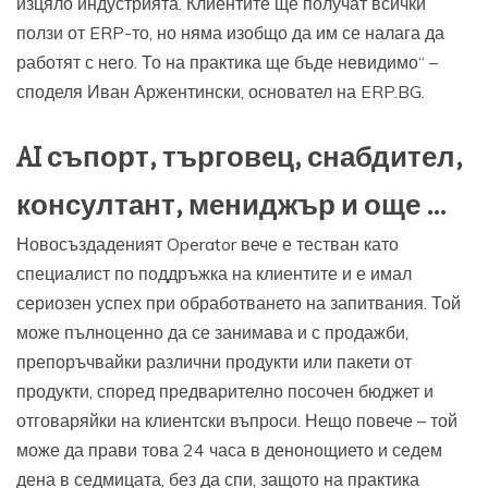
изцяло индустрията. Клиентите ще получат всички
ползи от ERP-то, но няма изобщо да им се налага да
работят с него. То на практика ще бъде невидимо“ –
споделя Иван Аржентински, основател на ERP.BG.
AI съпорт, търговец, снабдител,
консултант, мениджър и още …
Новосъздаденият Operator вече е тестван като
специалист по поддръжка на клиентите и е имал
сериозен успех при обработването на запитвания. Той
може пълноценно да се занимава и с продажби,
препоръчвайки различни продукти или пакети от
продукти, според предварително посочен бюджет и
отговаряйки на клиентски въпроси. Нещо повече – той
може да прави това 24 часа в денонощието и седем
дена в седмицата, без да спи, защото на практика