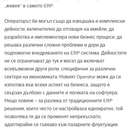
„живее“ в самото ERP.
Операторът би могъл също да извършва и комплексни
дейности, включително да отговаря на имейли, да
разработва и имплементира нови бизнес процеси, да
решава различни сложни проблеми и дори да
подпомогне внедряването на ERP система. Дейностите
не се ограничават до тук и могат да включват
всевъзможни други роли, специфични за различни
сектори на икономиката. Новият Operator може да се
използва във всеки аспект на бизнеса, защото е
свързан дълбоко с данните и логиката на софтуера.
Нещо повече – за разлика от традиционните ERP
решения, които често се настройваха еднократно, той
позволява те да се променят непрекъснато,
адаптирайки се гъвкаво към пазарните флуктуации.