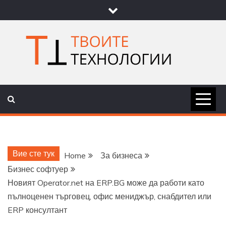
Skip
to
content
ТВОИТЕ
НОВИНИ ЗА ТЕХНОЛОГИИ И
НАУКА
ТЕХНОЛОГ
Вие сте тук
Home
За бизнеса
Бизнес софтуер
Новият Operator.net на ERP.BG може да работи като
пълноценен търговец, офис мениджър, снабдител или
ERP консултант