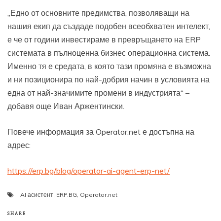
„Едно от основните предимства, позволяващи на
нашия екип да създаде подобен всеобхватен интелект,
е че от години инвестираме в превръщането на ERP
системата в пълноценна бизнес операционна система.
Именно тя е средата, в която тази промяна е възможна
и ни позиционира по най-добрия начин в условията на
една от най-значимите промени в индустрията“ –
добавя още Иван Аржентински.
Повече информация за Operator.net е достъпна на
адрес:
https://erp.bg/blog/operator-ai-agent-erp-net/
AI асистент
,
ERP.BG
,
Operator.net
SHARE