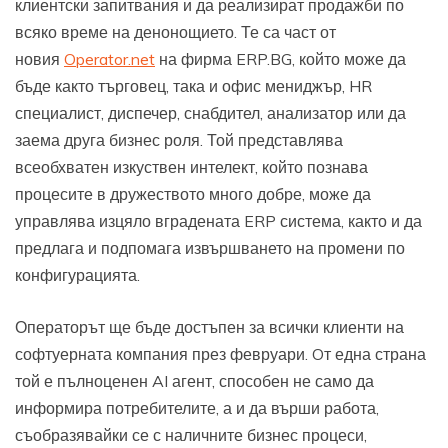
клиентски запитвания и да реализират продажби по
всяко време на денонощието. Те са част от
новия
Operator.net
на фирма ERP.BG, който може да
бъде както търговец, така и офис мениджър, HR
специалист, диспечер, снабдител, анализатор или да
заема друга бизнес роля. Той представлява
всеобхватен изкуствен интелект, който познава
процесите в дружеството много добре, може да
управлява изцяло вградената ERP система, както и да
предлага и подпомага извършването на промени по
конфигурацията.
Операторът ще бъде достъпен за всички клиенти на
софтуерната компания през февруари. Oт една страна
той е пълноценен AI агент, способен не само да
информира потребителите, а и да върши работа,
съобразявайки се с наличните бизнес процеси,