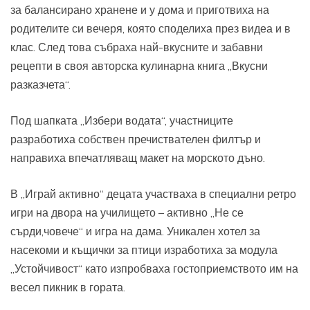
за балансирано хранене и у дома и приготвиха на
родителите си вечеря, която споделиха през видеа и в
клас. След това събраха най-вкусните и забавни
рецепти в своя авторска кулинарна книга „Вкусни
разказчета“.
Под шапката „Избери водата“, участниците
разработиха собствен пречиствателен филтър и
направиха впечатляващ макет на морското дъно.
В „Играй активно“ децата участваха в специални ретро
игри на двора на училището – активно „Не се
сърди,човече“ и игра на дама. Уникален хотел за
насекоми и къщички за птици изработиха за модула
„Устойчивост“ като изпробваха гостоприемството им на
весел пикник в гората.