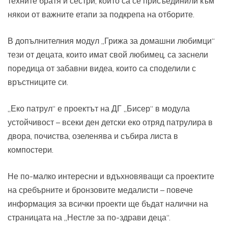
техните братя и сестри, които са се присъединили към
някои от важните етапи за подкрепа на отборите.
В допълнителния модул „Грижа за домашни любимци“
тези от децата, които имат свой любимец, са заснели
поредица от забавни видеа, които са споделили с
връстниците си.
„Еко патрул“ е проектът на ДГ „Бисер“ в модула
устойчивост – всеки ден детски еко отряд патрулира в
двора, почиства, озеленява и събира листа в
компостери.
Не по-малко интересни и вдъхновяващи са проектите
на сребърните и бронзовите медалисти – повече
информация за всички проекти ще бъдат налични на
страницата на „Нестле за по-здрави деца“.