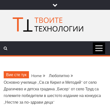
Skip
to
content
ТВОИТЕ
НОВИНИ ЗА ТЕХНОЛОГИИ И
НАУКА
ТЕХНОЛОГ
Вие сте тук
Home
Любопитно
Основно училище „Св.св Кирил и Методий“ от село
Драгичево и детска градина „Бисер“ от село Труд са
големите победители в шестото издание на конкурса
„Нестле за по-здрави деца“