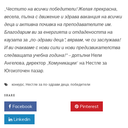
„
Честито на всички победители! Желая прекрасна,
весела, пълна с движение и здрава ваканция на всички
деца и активна почивка на преподавателите им.
Благодарим ви за енергията и отдадеността на
каузата за „по-здрави деца“, вярвам, че си заслужава!
И ви очакваме с нови сили и нови предизвикателства
следващата учебна година!“ –
допълни Нели
Ангелова, директор „Комуникации“ на Нестле за
Югоизточен пазар.
конкурс
,
Нестле за по-здрави деца
,
победители
SHARE
Facebook
Twitter
Pinterest
Linkedin