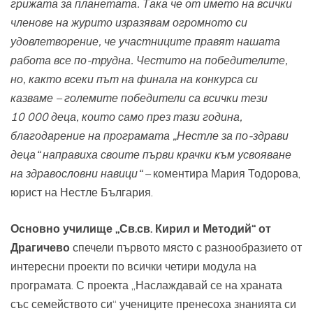
грижата за планетата. Така че от името на всички
членове на журито изразявам огромното си
удовлетворение, че участниците правят нашата
работа все по-трудна. Честито на победителите,
но, както всеки път на финала на конкурса си
казваме – големите победители са всички тези
10 000 деца, които само през тази година,
благодарение на програмата „Нестле за по-здрави
деца“ направиха своите първи крачки към усвояване
на здравословни навици“ –
коментира Мария Тодорова,
юрист на Нестле България.
Основно училище „Св.св. Кирил и Методий“ от
Драгичево
спечели първото място с разнообразието от
интересни проекти по всички четири модула на
програмата. С проекта „Наслаждавай се на храната
със семейството си“ учениците пренесоха знанията си