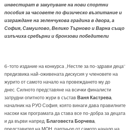
инвестират в закупуване на нови спортни
пособия за часовете по физическо възпитание и
изграждане на зеленчукова градина в двора
, а
София, Самуилово, Велико Търново и Варна също
излъчиха сребърни и бронзови победители
6-тото издание на конкурса „Нестле за по-здрави деца“
предизвика най-оживената дискусия у членовете на
журито от самото начало на провеждането му до
днес. Силното представяне на всички финалисти
затрудни опитното жури в състав
Ваня Кастрева
,
началник на РУО София, която винаги дава правилните
насоки как програмата да става все по-добра за децата
и да върви напред,
Благовеста Борчева
,
представител на МОН, партньор от самото начало на