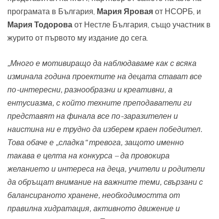
програмата в България,
Мария Яровая
от НСОРБ, и
Мария Тодорова
от Нестле България, също участник в
журито от първото му издание до сега.
„Много е мотивиращо да наблюдаваме как с всяка
изминала година проектите на децата стават все
по-интересни, разнообразни и креативни, а
ентусиазма, с който техните преподаватели ги
представят на финала все по-заразителен и
наистина ни е трудно да изберем краен победител.
Това обаче е „сладка“ тревога, защото именно
такава е целта на конкурса – да провокира
желанието и интереса на деца, учители и родители
да обръщат внимание на важните теми, свързани с
балансираното хранене, необходимостта от
правилна хидратация, активното движение и