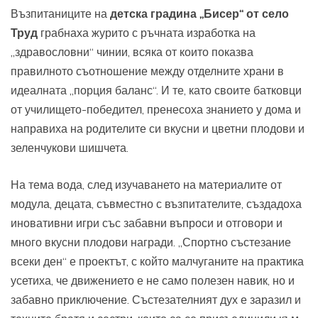
Възпитаниците на
детска градина „Бисер“ от село
Труд
грабнаха журито с ръчната изработка на
„здравословни“ чинии, всяка от които показва
правилното съотношение между отделните храни в
идеалната „порция баланс“. И те, като своите батковци
от училището-победител, пренесоха знанието у дома и
направиха на родителите си вкусни и цветни плодови и
зеленчукови шишчета.
На тема вода, след изучаването на материалите от
модула, децата, съвместно с възпитателите, създадоха
иновативни игри със забавни въпроси и отговори и
много вкусни плодови награди. „Спортно състезание
всеки ден“ е проектът, с който малчуганите на практика
усетиха, че движението е не само полезен навик, но и
забавно приключение. Състезателният дух е заразил и