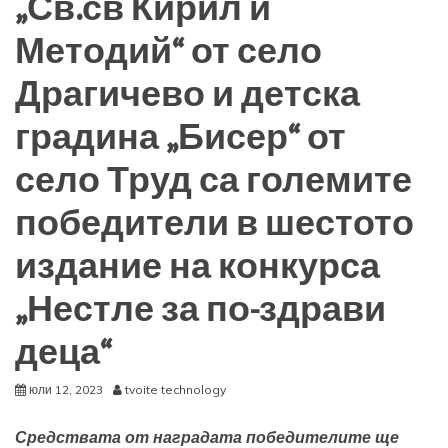
„Св.св Кирил и
Методий“ от село
Драгичево и детска
градина „Бисер“ от
село Труд са големите
победители в шестото
издание на конкурса
„Нестле за по-здрави
деца“
юли 12, 2023
tvoite technology
Средствата от наградата победителите ще