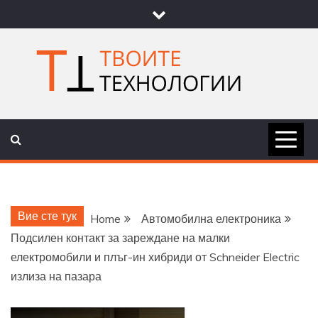
Skip
to
content
ТВОИТЕ
НОВИНИ ЗА ТЕХНОЛОГИИ И
НАУКА
ТЕХНОЛОГ
Вие сте тук
Home
Автомобилна електроника
Подсилен контакт за зареждане на малки
електромобили и плъг-ин хибриди от Schneider Electric
излиза на пазара