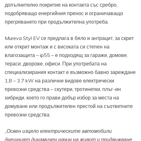
допълнително покритие на контакта със сребро,
подобряващо енергийния пренос и ограничаващо
прегряването при продължителна употреба.
Mureva Styl EV се предлага в бяло и антрацит, за скрит
или открит монтаж и с високата си степен на
влагозащита – ip55 – е подходящ за гаражи, домове,
тераси, дворове, офиси. При употребата на
специализирания контакт е възможно бавно зареждане
1,8 – 3,7 kW на различни видове електрически
превозни средства – скутери, тротинетки, плъг-ин
хибриди, което го прави добър избор за места на
домуване или продължителен престой на съответните
превозни средства.
„
Освен изцяло електрическите автомобили
днешният динамичен начин на живот и придвижване