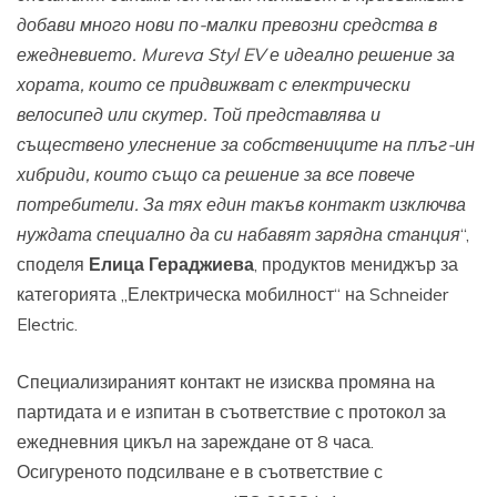
добави много нови по-малки превозни средства в
ежедневието.
Mureva Styl EV
е идеално решение за
хората, които се придвижват с електрически
велосипед или скутер. Той представлява и
съществено улеснение за собствениците на плъг-ин
хибриди, които също са решение за все повече
потребители. За тях един такъв контакт изключва
нуждата специално да си набавят зарядна станция
“,
споделя
Елица Гераджиева
, продуктов мениджър за
категорията „Електрическа мобилност“ на Schneider
Electric.
Специализираният контакт не изисква промяна на
партидата и е изпитан в съответствие с протокол за
ежедневния цикъл на зареждане от 8 часа.
Осигуреното подсилване е в съответствие с