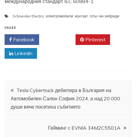
международния стандарт IEC 60884-1.
Schneider Electric
,
електромобили
,
контакт
,
плъг-ин хибриди
SHARE
Facebook
Twitter
Pinterest
Linkedin
Навигация
Tesla Cybertruck дебютира в България на
Автомобилен Салон София 2024, а над 20 000
души вече посетиха събитието
Гейминг с EVNIA 34M2C5501A