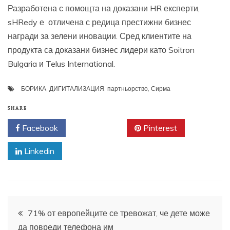
Разработена с помощта на доказани HR експерти,
sHRedy е отличена с редица престижни бизнес
награди за зелени иновации. Сред клиентите на
продукта са доказани бизнес лидери като Soitron
Bulgaria и Telus International.
БОРИКА
,
ДИГИТАЛИЗАЦИЯ
,
партньорство
,
Сирма
SHARE
Facebook
Twitter
Pinterest
Linkedin
Навигация
71% от европейците се тревожат, че дете може
да повреди телефона им