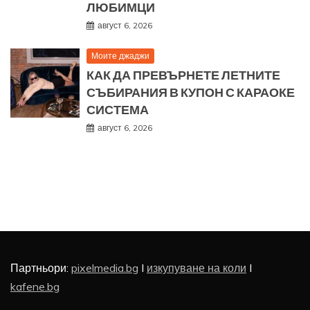
ЛЮБИМЦИ
август 6, 2026
Моите джаджи
КАК ДА ПРЕВЪРНЕТЕ ЛЕТНИТЕ
СЪБИРАНИЯ В КУПОН С КАРАОКЕ
СИСТЕМА
август 6, 2026
Партньори:
pixelmedia.bg
I
изкупуване на коли
I
kafene.bg