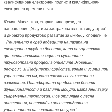
квалифициран електронен подпис и квалифициран
електронен времеви печат.
Юлиян Маслянков, старши вицепрезидент
направление „Услуги за застрахователната индустрия“
и директор продуктово развитие за sHRedy, сподели че
„
Решението
е сред водещите на пазара на
електронни трудови досиета, като осъществява
цялостна автоматизация на рутинните
трудовоправни процеси в отделите „Човешки
ресурси“. sHRedy пести средства, време и усилия при
управлението им, като спазва всички законови
изисквания. Платформата предоставя богати
функционалности и различни модули, изградени върху
съвременна технология, и се отличава с лесна
интеграция, поставяйки нови стандарти в
управлението на човешките ресурси
.“