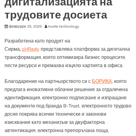
дигитализацията на
трудовите досиета
февруари 25, 2025
tvoite technology
Разработена като продукт на
Сирма
,
sHRedy
представлява платформа за дигитална
трансформация, която оптимизира бизнес процесите,
пести ресурси и премахва изцяло хартията в офиса.
Благодарение на партньорството си с
БОРИКА
, която
предлага иновативни облачни решения за отдалечена
идентификация, електронно подписване и изпращане
на документи под бранда B-Trust, електронното трудово
досие покрива всички технически и законови
изисквания като механизъм за двуфакторна
автентикация, електронна препоръчана поща,