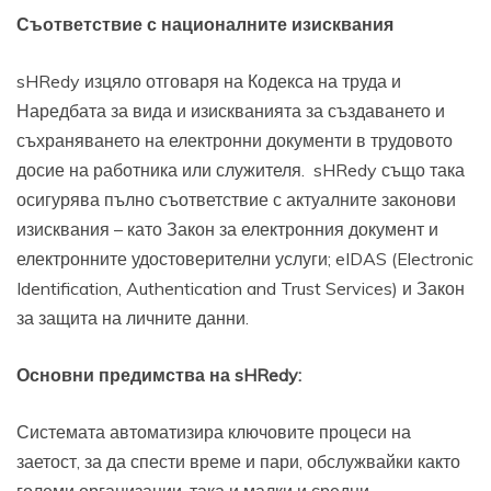
Съответствие с националните изисквания
sHRedy изцяло отговаря на Кодекса на труда и
Наредбата за вида и изискванията за създаването и
съхраняването на електронни документи в трудовото
досие на работника или служителя. sHRedy също така
осигурява пълно съответствие с актуалните законови
изисквания – като Закон за електронния документ и
електронните удостоверителни услуги; eIDAS (Electronic
Identification, Authentication and Trust Services) и Закон
за защита на личните данни.
Основни предимства на
s
HRedy:
Системата автоматизира ключовите процеси на
заетост, за да спести време и пари, обслужвайки както
големи организации, така и малки и средни