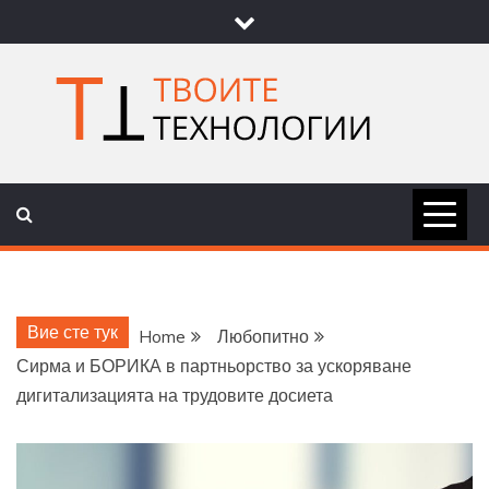
Skip
to
content
ТВОИТЕ
НОВИНИ ЗА ТЕХНОЛОГИИ И
НАУКА
ТЕХНОЛОГ
Вие сте тук
Home
Любопитно
Сирма и БОРИКА в партньорство за ускоряване
дигитализацията на трудовите досиета