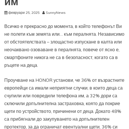
им
февруари 25, 2025
SunnyNews
Всичко е прекрасно до момента, в който телефонът Ви
не полети към земята или… към пералнята. Независимо
от обстоятелствата – злощастно изпускане в калта или
неочаквано озоваване в пералнята, повече от ясно е,
смартфоните никога не са в безопасност, когато са в
ръцете на деца.
Проучване на HONOR установи, че 36% от възрастните
европейци са имали неприятни случки, в които деца са
счупили или повредили телефона им, а 32% дори са
сключили допълнителна застраховка, която да покрие
щети по устройството, причинени от деца. Докато 48%
са прибягнали до закупуването на допълнителен
протектор, за да ограничат евентуални щети, 36% си