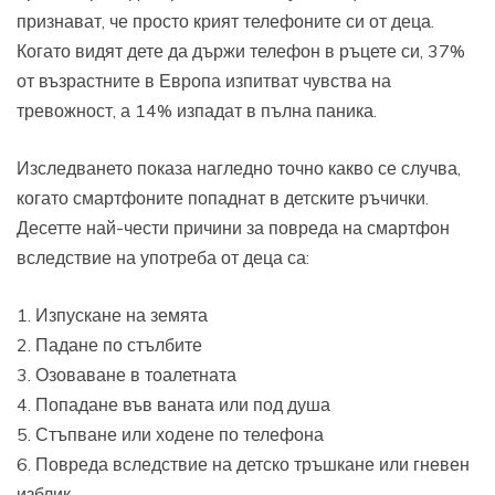
признават, че просто крият телефоните си от деца.
Когато видят дете да държи телефон в ръцете си, 37%
от възрастните в Европа изпитват чувства на
тревожност, а 14% изпадат в пълна паника.
Изследването показа нагледно точно какво се случва,
когато смартфоните попаднат в детските ръчички.
Десетте най-чести причини за повреда на смартфон
вследствие на употреба от деца са:
1. Изпускане на земята
2. Падане по стълбите
3. Озоваване в тоалетната
4. Попадане във ваната или под душа
5. Стъпване или ходене по телефона
6. Повреда вследствие на детско тръшкане или гневен
изблик