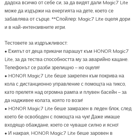
дадоха всичко от себе си, за да видят дали Magic7 Lite
може да издържи на енергията на дете, което се
забавлява от сърце. **Спойлер: Magic7 Lite оцеля дори
и в най-интензивните игри.
Тестовете за издръжливост:
• Екипът от деца прикачи парашут към HONOR Magic7
Lite, за да тества способността му за аварийно кацане.
Телефонът се разби зрелищно – но оцеля!
• HONOR Magic7 Lite беше закрепен към покрива на
кола с дистанционно управление с помощта на тиксо,
като прелетя над огромна рампа и плувен басейн – за
да надживее колата, която го вози!
• HONOR Magic7 Lite беше замразен в леден блок, след
което бе освободен с помощта на чук! Даже имаше
входящо обаждане, което се чуваше силно и ясно!
• И накрая, HONOR Magic7 Lite беше заровен в