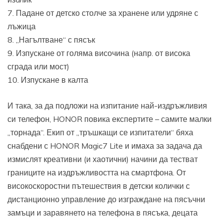
7. Падане от детско столче за хранене или удряне с
лъжица
8. „Нагълтване“ с пясък
9. Изпускане от голяма височина (напр. от висока
сграда или мост)
10. Изпускане в калта
И така, за да подложи на изпитание най-издръжливия
си телефон, HONOR повика експертите – самите малки
„торнада“. Екип от „тръшкащи се изпитатели“ бяха
снабдени с HONOR Magic7 Lite и имаха за задача да
измислят креативни (и хаотични) начини да тестват
границите на издръжливостта на смартфона. От
високоскоростни пътешествия в детски колички с
дистанционно управление до изграждане на пясъчни
замъци и заравянето на телефона в пясъка, децата