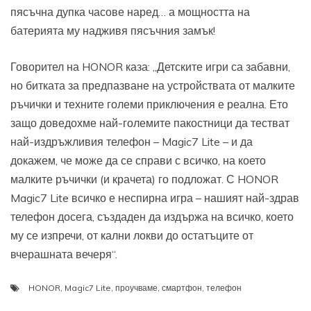
пясъчна дупка часове наред… а мощността на
батерията му надживя пясъчния замък!
Говорител на HONOR каза: „Детските игри са забавни,
но битката за предпазване на устройствата от малките
ръчички и техните големи приключения е реална. Ето
защо доведохме най-големите пакостници да тестват
най-издръжливия телефон – Magic7 Lite – и да
докажем, че може да се справи с всичко, на което
малките ръчички (и крачета) го подложат. С HONOR
Magic7 Lite всичко е неспирна игра – нашият най-здрав
телефон досега, създаден да издържа на всичко, което
му се изпречи, от кални локви до остатъците от
вчерашната вечеря“.
HONOR
,
Magic7 Lite
,
проучваме
,
смартфон
,
телефон