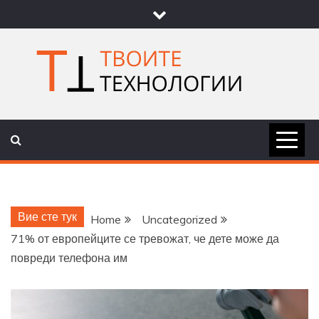
Skip
to
content
ТВОИТЕ
НОВИНИ ЗА ТЕХНОЛОГИИ И
НАУКА
ТЕХНОЛОГ
Вие сте тук
Home
Uncategorized
71% от европейците се тревожат, че дете може да
повреди телефона им