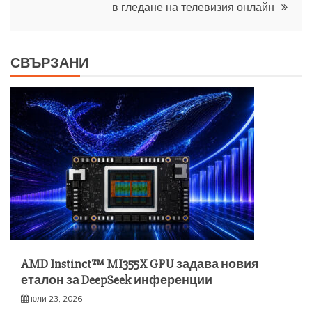
в гледане на телевизия онлайн
СВЪРЗАНИ
AMD Instinct™ MI355X GPU задава новия
еталон за DeepSeek инференции
юли 23, 2026