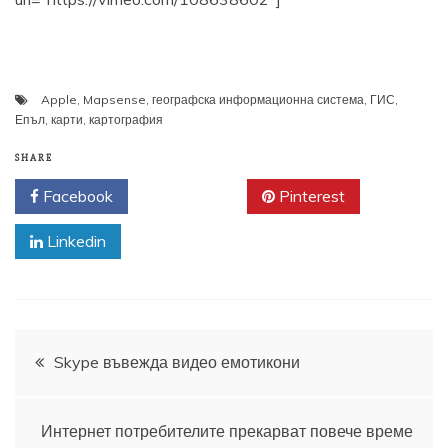
Apple
,
Mapsense
,
географска информационна система
,
ГИС
,
Епъл
,
карти
,
картография
SHARE
Facebook
Twitter
Pinterest
Linkedin
Навигация
Skype въвежда видео емотикони
Интернет потребителите прекарват повече време