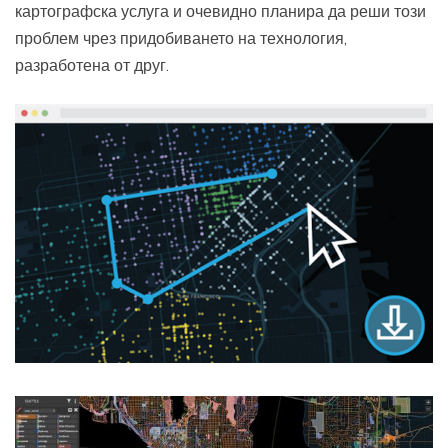
картографска услуга и очевидно планира да реши този
проблем чрез придобиването на технология,
разработена от друг.