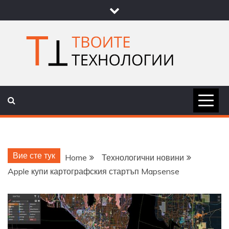
Skip
to
content
ТВОИТЕ
НОВИНИ ЗА ТЕХНОЛОГИИ И
НАУКА
ТЕХНОЛОГ
Вие сте тук
Home
Технологични новини
Apple купи картографския стартъп Mapsense