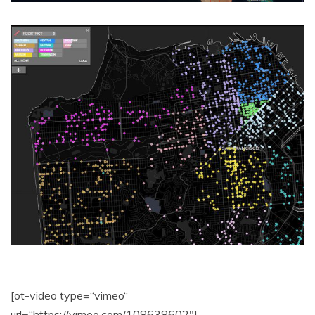
[ot-video type=“vimeo“
url=“https://vimeo.com/108638602″]