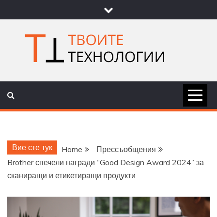
Skip
to
content
ТВОИТЕ
НОВИНИ ЗА ТЕХНОЛОГИИ И
НАУКА
ТЕХНОЛОГ
Вие сте тук
Home
Прессъобщения
Brother спечели награди “Good Design Award 2024” за
сканиращи и етикетиращи продукти