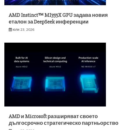
AMD Instinct™ MI355X GPU задава новия
еталон за DeepSeek инференции
юли 23, 2026
AMD и Microsoft разширяват своето
дългосрочно стратегическо партньорство