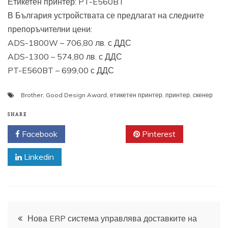
Етикетен принтер: PT-E560BT
В България устройствата се предлагат на следните
препоръчителни цени:
ADS-1800W – 706,80 лв. с ДДС
ADS-1300 – 574,80 лв. с ДДС
PT-E560BT – 699,00 с ДДС
Brother
,
Good Design Award
,
етикетен принтер
,
принтер
,
скенер
SHARE
Facebook
Twitter
Pinterest
Linkedin
Навигация
Нова ERP система управлява доставките на