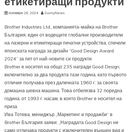
етикетиращи продукти
ноември 26, 2024
SunnyNews
Brother Industries Ltd., компанията-майка на Brother
България, един от водещите глобални производители
на лазерни и етикетиращи печатни устройства, спечели
японската награда за дизайн “Good Design Award
2024” за пет от най-новите си продукти.
Brother е носител на общо 235 награди Good Design,
включително за два продукта тази година, като първото
отличие получава през далечната 1960 г. за своята
домашна шевна машина. Това отбелязва 32 поредна
година, от 1993 г. насам, в която Brother е носител на
приза.
Ива Тотева, мениджър „Маркетинг и продажби“ в
Brother България заяви: „Наградата Good Design не
само отличава продукти с изключителен външен вид и