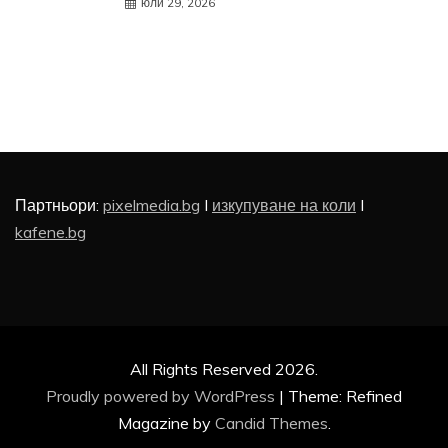
юли 29, 2026
Партньори:
pixelmedia.bg
I
изкупуване на коли
I
kafene.bg
All Rights Reserved 2026.
Proudly powered by WordPress
|
Theme: Refined
Magazine by
Candid Themes
.