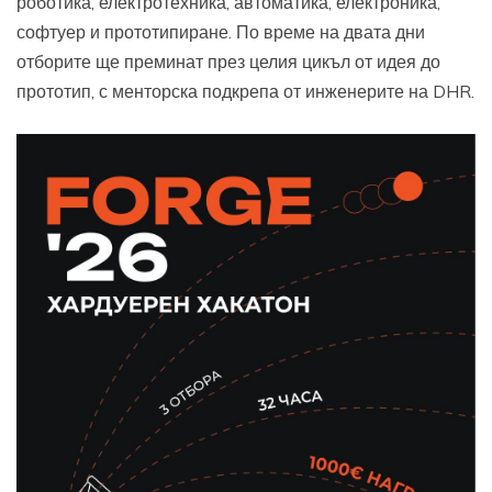
роботика, електротехника, автоматика, електроника,
софтуер и прототипиране. По време на двата дни
отборите ще преминат през целия цикъл от идея до
прототип, с менторска подкрепа от инженерите на DHR.