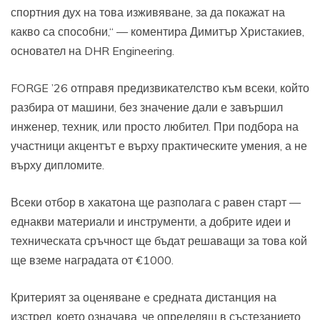
спортния дух на това изживяване, за да покажат на
какво са способни,“ — коментира Димитър Христакиев,
основател на DHR Engineering.
FORGE ’26 отправя предизвикателство към всеки, който
разбира от машини, без значение дали е завършил
инженер, техник, или просто любител. При подбора на
участници акцентът е върху практическите умения, а не
върху дипломите.
Всеки отбор в хакатона ще разполага с равен старт —
еднакви материали и инструменти, а добрите идеи и
техническата сръчност ще бъдат решаващи за това кой
ще вземе наградата от €1000.
Критерият за оценяване e средната дистанция на
изстрел, което означава, че определящ в състезанието