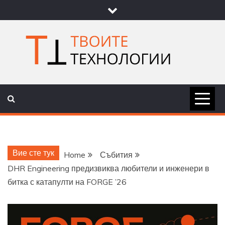
Skip
to
content
ТВОИТЕ
НОВИНИ ЗА ТЕХНОЛОГИИ И
НАУКА
ТЕХНОЛОГ
Вие сте тук
Home
Събития
DHR Engineering предизвиква любители и инженери в
битка с катапулти на FORGE ’26