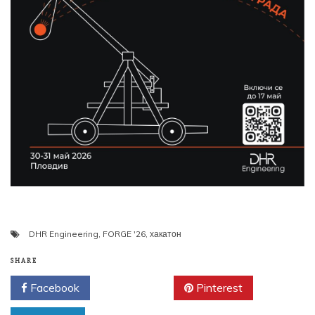
DHR Engineering
,
FORGE '26
,
хакатон
SHARE
Facebook
Twitter
Pinterest