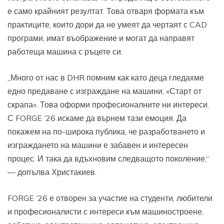
е само крайният резултат. Това отваря формата към
практиците, които дори да не умеят да чертаят с CAD
програми, имат въображение и могат да направят
работеща машина с ръцете си.
„Много от нас в DHR помним как като деца гледахме
едно предаване с изграждане на машини, «Старт от
скрапа». Това оформи професионалните ни интереси.
С FORGE ’26 искаме да върнем тази емоция. Да
покажем на по-широка публика, че разработването и
изграждането на машини е забавен и интересен
процес. И така да вдъхновим следващото поколение,“
— допълва Христакиев.
FORGE ’26 е отворен за участие на студенти, любители
и професионалисти с интереси към машиностроене,