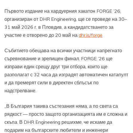
Първото издание на хардуерния хакатон FORGE ’26,
организиран от DHR Engineering, ще се проведе на 30–
31 май 2026 г. в Пловдив, а кандидатстването за
участие е отворено до 20 май на
dhr.is/forge
Събитието обещава на всички участници напрегнато
съревнование и зрелищен финал. FORGE ’26 ще
изправи един срещу друг три отбора, които ще
разполагат с 32 часа да изградят автоматичен катапулт
и да премерят сили в директен сблъсък по
надстрелване.
„В България такива състезания няма, а по света са
рядкост — просто защото организацията им е сложна и
скъпа. В DHR Engineering решихме, че искаме да
подарим на българските любители и инженери