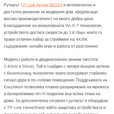
Рутерът
TP-Link Archer BE220
е интелигентно и
достъпно решение за модерния дом, предлагащо
висока производителност на много добра цена.
Благодарение на иновативната Wi-Fi 7 технология,
устройството достига скорости до 3.6 Gbps, което го
прави отличен избор за стрийминг на 4K/8K
съдържание, онлайн игри и работа от разстояние.
Моделът работи в двудиапазонен режим (честоти
2.4GHz и 5GHz). Той е снабден с четири външни антени
с Beamforming технология, които осигуряват стабилен
сигнал дори в по-големи помещения. Поддръжката на
EasyMesh позволява плавно разширяване на мрежата
и безпроблемно Wi-Fi покритие във всяка точка на
дома. За допълнителна сигурност рутерът е оборудван
с TP-Link HomeShield, който защитава устройствата и