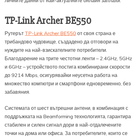
личните данни от най-актуалните онлайн заплахи.
TP-Link Archer BE550
Рутерът
TP-Link Archer BE550
от своя страна е
трибандово чудовище, създадено да отговори на
нуждите на най-взискателните потребители.
Благодарение на трите честотни ленти – 2.4GHz, 5GHz
и 6GHz – устройството постига комбинирани скорости
до 9214 Mbps, осигурявайки неусетна работа на
множество компютри и смартфони едновременно, без
забавяния.
Системата от шест вътрешни антени, в комбинация с
поддръжката на Beamforming технологията, гарантира
стабилен и силен сигнал дори в най-отдалечените
точки на дома или офиса. За потребителите, които се