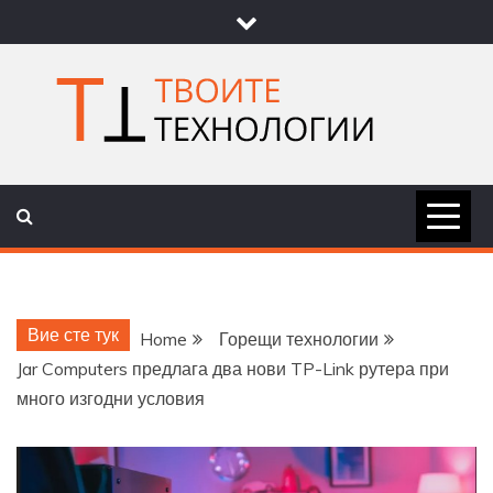
Skip
to
content
ТВОИТЕ
НОВИНИ ЗА ТЕХНОЛОГИИ И
НАУКА
ТЕХНОЛОГ
Вие сте тук
Home
Горещи технологии
Jar Computers предлага два нови TP-Link рутера при
много изгодни условия