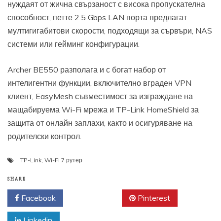
нуждаят от жична свързаност с висока пропускателна
способност, петте 2.5 Gbps LAN порта предлагат
мултигигабитови скорости, подходящи за сървъри, NAS
системи или гейминг конфигурации.
Archer BE550 разполага и с богат набор от
интелигентни функции, включително вграден VPN
клиент, EasyMesh съвместимост за изграждане на
мащабируема Wi-Fi мрежа и TP-Link HomeShield за
защита от онлайн заплахи, както и осигуряване на
родителски контрол.
TP-Link
,
Wi-Fi 7 рутер
SHARE
Facebook
Twitter
Pinterest
Linkedin