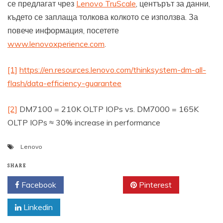
се предлагат чрез
Lenovo TruScale
, центърът за данни,
където се заплаща толкова колкото се използва. За
повече информация, посетете
www.lenovoxperience.com
.
[1]
https://en.resources.lenovo.com/thinksystem-dm-all-
flash/data-efficiency-guarantee
[2]
DM7100 = 210K OLTP IOPs vs. DM7000 = 165K
OLTP IOPs ≈ 30% increase in performance
Lenovo
SHARE
Facebook
Twitter
Pinterest
Linkedin