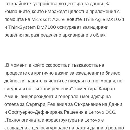
от крайните устройства до центъра за данни. За
компаниите, които изграждат цялостни приложения с
помощта на Microsoft Azure, новите ThinkAgile MX1021
и ThinkSystem DM7100 осигуряват валидирани
решения за разпределено архивиране в облак.
„В момент, в който скоростта и гъвкавостта на
процесите са критично важни за ежедневните бизнес
дейности, нашите клиенти се нуждаят от по-мощни, по-
сигурни и по-гъвкави решения”, коментира Камран
Амини, вицепрезидент и генерален мениджър на
отдела за Сървъри, Решения за Съхранение на Данни
и Софтуерно-Дефинирана Решения в Lenovo DCG.
„Технологичната инфраструктура на Lenovo е
създадена с цел осигуряване на важни данни в реално