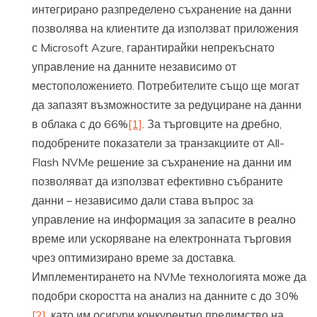
интегрирано разпределено съхранение на данни
позволява на клиентите да използват приложения
с Microsoft Azure, гарантирайки непрекъснато
управление на данните независимо от
местоположението. Потребителите също ще могат
да запазят възможностите за редуциране на данни
в облака с до 66%
[1]
. За търговците на дребно,
подобрените показатели за транзакциите от All-
Flash NVMe решение за съхранение на данни им
позволяват да използват ефективно събраните
данни – независимо дали става въпрос за
управление на информация за запасите в реално
време или ускоряване на електронната търговия
чрез оптимизирано време за доставка.
Имплементирането на NVMe технологията може да
подобри скоростта на анализ на данните с до 30%
[2]
, като им осигури конкурентно предимство на