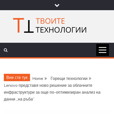
Skip
to
content
ТВОИТЕ
НОВИНИ ЗА ТЕХНОЛОГИИ И
НАУКА
ТЕХНОЛОГ
Вие сте тук
Home
Горещи технологии
Lenovo представя ново решение за облачните
инфраструктури за още по-оптимизиран анализ на
данни „на ръба”