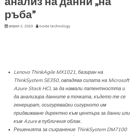
анализ на данни „на
ръба”
април 2, 2020
tvoite technology
Lenovo ThinkAgile MX1021, базиран на
ThinkSystem SE350,
овладява силата на
Microsoft
Azure Stack HCI
, за да намали латентността и
да анализира данните в точката, където те се
генерират, осигурявайки сигурното им
придвижване директно към центъра за данни или
към
Azure
в публичния облак.
Решенията за съхранение ThinkSystem DM7100