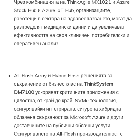
Чрез комбинацията на ThinkAgile MX1021 и Azure
Stack Hub и Azure IoT Hub, организациите,
работещи в сектора на здравеопазването, могат да
разпределят медицински данни и да увеличават
ефективността на своя клиничен, потребителски и
оперативен анализ.
All-Flash Array и Hybrid Flash решенията за
съхранение от бизнес клас на
ThinkSystem
DM7100
ускоряват критичните приложения с
цялостна, от край до край, NVMe технология,
осигурявайки интегрирана, сигурена хибридна
облачена свързаност за Microsoft Azure и други
доставчиците на публични облачни услуги.
Осигуряването на All-Flash производителност с