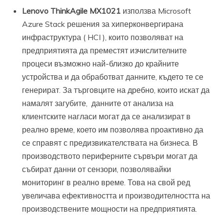
Lenovo ThinkAgile MX1021
използва Microsoft
Azure Stack решения за хиперконвергирана
инфраструктура ( HCI ), които позволяват на
предприятията да преместят изчислителните
процеси възможно най-близко до крайните
устройства и да обработват данните, където те се
генерират. За търговците на дребно, които искат да
намалят загубите, данните от анализа на
клиентските нагласи могат да се анализират в
реално време, което им позволява проактивно да
се справят с предизвикателствата на бизнеса. В
производството периферните сървъри могат да
събират данни от сензори, позволявайки
мониторинг в реално време. Това на свой ред
увеличава ефективността и производителността на
производствените мощности на предприятията.