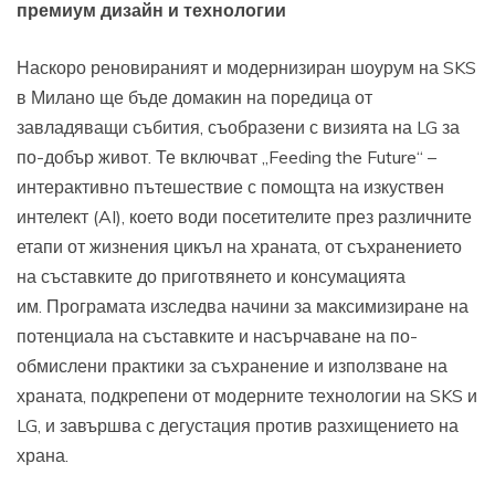
премиум дизайн и технологии
Наскоро реновираният и модернизиран шоурум на SKS
в Милано ще бъде домакин на поредица от
завладяващи събития, съобразени с визията на LG за
по-добър живот. Те включват „Feeding the Future“ –
интерактивно пътешествие с помощта на изкуствен
интелект (AI), което води посетителите през различните
етапи от жизнения цикъл на храната, от съхранението
на съставките до приготвянето и консумацията
им. Програмата изследва начини за максимизиране на
потенциала на съставките и насърчаване на по-
обмислени практики за съхранение и използване на
храната, подкрепени от модерните технологии на SKS и
LG, и завършва с дегустация против разхищението на
храна.