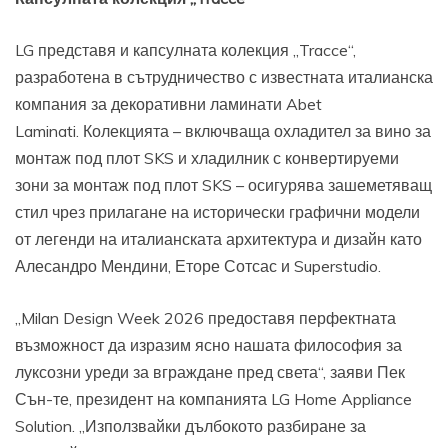
LG представя и капсулната колекция „Tracce“,
разработена в сътрудничество с известната италианска
компания за декоративни ламинати Abet
Laminati. Колекцията – включваща охладител за вино за
монтаж под плот SKS и хладилник с конвертируеми
зони за монтаж под плот SKS – осигурява зашеметяващ
стил чрез прилагане на исторически графични модели
от легенди на италианската архитектура и дизайн като
Алесандро Мендини, Еторе Сотсас и Superstudio.
„Milan Design Week 2026 предоставя перфектната
възможност да изразим ясно нашата философия за
луксозни уреди за вграждане пред света“, заяви Пек
Сън-те, президент на компанията LG Home Appliance
Solution. „Използвайки дълбокото разбиране за