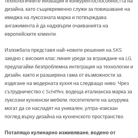
технологичните иновации и конкурентоспособността на
дизайна, като същевременно служи за повишаване на
имиджа на луксозната марка и потвърждава
ангажимента ѝ да надхвърли очакванията на
европейските клиенти.
Изложбата представя най-новите решения на SKS
заедно с високия клас линия уреди за вграждане на LG,
предлагайки безпроблемна интеграция на технологии и
дизайн, както и разширена гама от възможности за
издигане на модерната кухня на следващо ниво. Чрез
сътрудничество с Schiffini, водеща италианска марка за
луксозни кухненски мебели, посетителите на шоурума
могат да се насладят на уникален, ултра-изискан
поглед върху дизайна на кухненското пространство.
Потапящо кулинарно изживяване, водено от