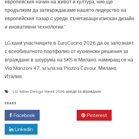
европейския начин на живот и култура, ние ще
продължим да затвърждаваме нашето лидерство на
европейския пазар с уреди, съчетаващи изискан дизайн
и иновативни технологии.“
LG кани участниците в EuroCucina 2026 да се запознаят
с всеобхватното портфолио от кухненски решения за
вграждане в шоурума на SKS в Милано, намиращ се на
Via Manzoni 47, ъгъла на Piazza Cavour, Милано,
Италия.
LG
,
Milan Design Week 2026
,
уреди за вграждане
SHARE
Facebook
Twitter
Pinterest
Linkedin