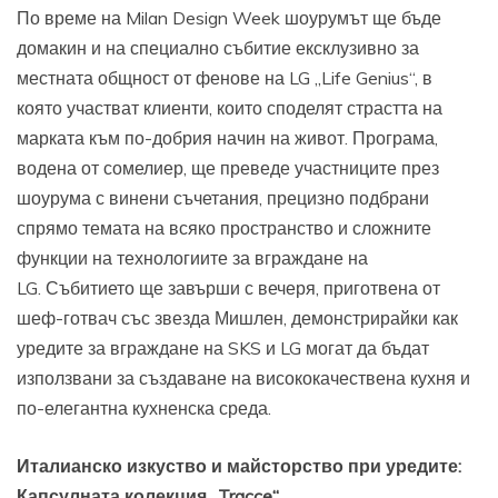
По време на Milan Design Week шоурумът ще бъде
домакин и на специално събитие ексклузивно за
местната общност от фенове на LG „Life Genius“, в
която участват клиенти, които споделят страстта на
марката към по-добрия начин на живот. Програма,
водена от сомелиер, ще преведе участниците през
шоурума с винени съчетания, прецизно подбрани
спрямо темата на всяко пространство и сложните
функции на технологиите за вграждане на
LG. Събитието ще завърши с вечеря, приготвена от
шеф-готвач със звезда Мишлен, демонстрирайки как
уредите за вграждане на SKS и LG могат да бъдат
използвани за създаване на висококачествена кухня и
по-елегантна кухненска среда.
Италианско изкуство и майсторство при уредите:
Капсулната колекция „Tracce“