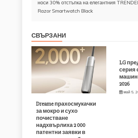
носи 30% отстъпка на елегантния TRENDE
Razor Smartwatch Black
СВЪРЗАНИ
LG пре
серия
машини
2026
май 5, 
Dreame прахосмукачки
за мокро и сухо
почистване
надхвърлиха 2 000
патентни заявки в