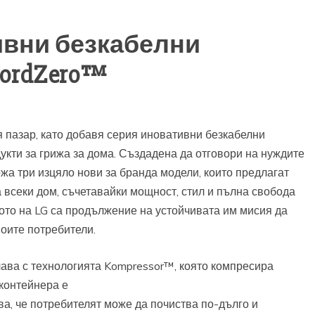
ивни безкабелни
ordZero™
 пазар, като добавя серия иновативни безкабелни
кти за грижа за дома. Създадена да отговори на нуждите
жа три изцяло нови за бранда модели, които предлагат
всеки дом, съчетавайки мощност, стил и пълна свобода
то на LG са продължение на устойчивата им мисия да
оите потребители.
ва с технологията Kompressor™, която компресира
 контейнера е
ва, че потребителят може да почиства по-дълго и