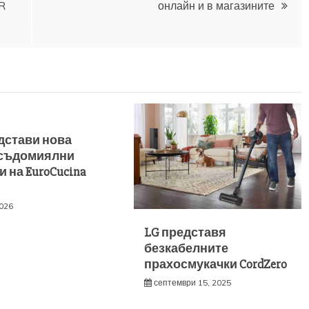
R
онлайн и в магазините
дстави нова
 съдомиялни
 на EuroCucina
2026
LG представя
безкабелните
прахосмукачки CordZero
септември 15, 2025