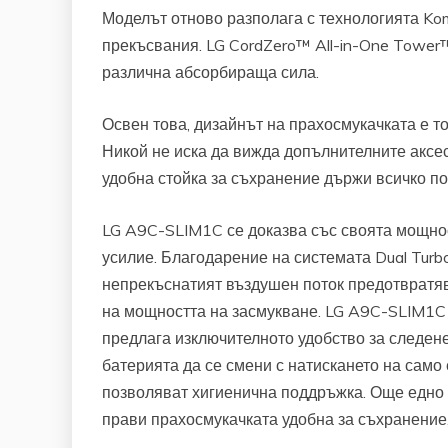
Моделът отново разполага с технологията Ko
прекъсвания. LG CordZero™ All-in-One Tower™
различна абсорбираща сила.
Освен това, дизайнът на прахосмукачката е то
Никой не иска да вижда допълнителните аксес
удобна стойка за съхранение държи всичко под
LG A9C-SLIM1C се доказва със своята мощност
усилие. Благодарение на системата Dual Turbo
непрекъснатият въздушен поток предотвратяв
на мощността на засмукване. LG A9C-SLIM1C
предлага изключителното удобство за следене
батерията да се смени с натискането на само 
позволяват хигиенична поддръжка. Още едно 
прави прахосмукачката удобна за съхранение,