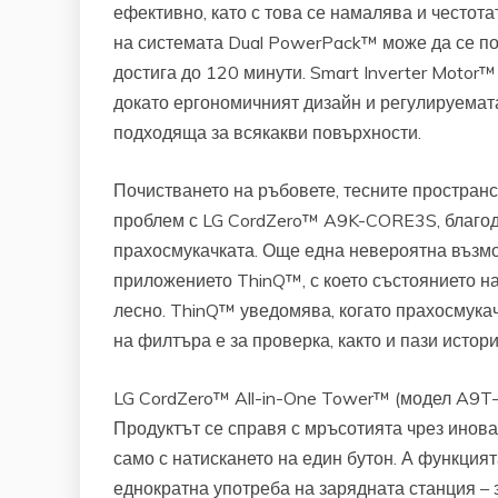
ефективно, като с това се намалява и честот
на системата Dual PowerPack™ може да се по
достига до 120 минути. Smart Inverter Motor
докато ергономичният дизайн и регулируемат
подходяща за всякакви повърхности.
Почистването на ръбовете, тесните простран
проблем с LG CordZero™ A9K-CORE3S, благод
прахосмукачката. Още една невероятна възмо
приложението ThinQ™, с което състоянието н
лесно. ThinQ™ уведомява, когато прахосмукач
на филтъра е за проверка, както и пази истор
LG CordZero™ All-in-One Tower™ (модел A9T
Продуктът се справя с мръсотията чрез инова
само с натискането на един бутон. А функция
еднократна употреба на зарядната станция – 