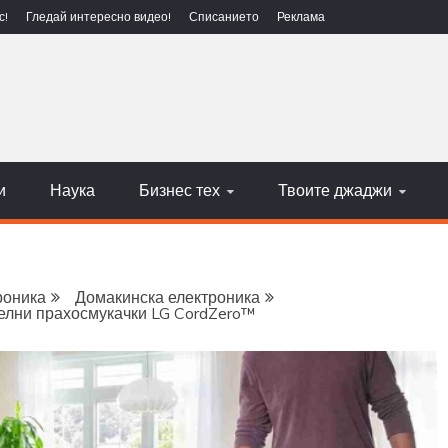
с!
Гледай интересно видео!
Списанието
Реклама
ЕХНОЛОГИИ
НАУКА
и
Наука
Бизнес тех
Твоите джаджи
роника
Домакинска електроника
елни прахосмукачки LG CordZero™