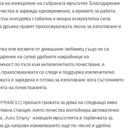
ата на изхвърляне на събраната мръсотия. Благодарение
чиства и зарежда едновременно, а времето за работа
™ пък осигурява стабилна и мощна всмукателна сила,
а дръжка правят прахосмукачката лесна за използване и
ства или космите от домашния любимец също не са
арение на супер удобните накрайници на
жност по пътя към интелигентното почистване, е
а прахосмукачката се следи и поддържа изключително
ката е заредена и готова за използване, кога състоянието
ията на почистванията.
-PRIME1C) пренася грижата за дома на следващо ниво.
тивна станция, която почиства контейнера автоматично
та „Auto Empty“ изхвърля мръсотията в торбичката за
за да направи изживяването още по-лесно и удобно.