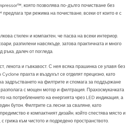
mpressor™, която позволява по-дълго почистване без
 предлага три режима на почистване, всеки от които е с
лкова стилен и компактен, че пасва на всеки интериор.
оари, разпилени навсякъде, затова практичната и много
 ръка, далеч от погледа.
, лекота и гъвкавост. С нея всяка прашинка се улавя без
 Cyclone прахта и въздухът се отделят прецизно, като
а задръстването на филтрите и спомага за поддържане
 разполага с мощен мотор и филтрация. Прахосмукачката
то на потреблението на енергията чрез LED индикация, а
един бутон. Филтрите са лесни за сваляне, като
предимство е компактният дизайн, който спестява място и
 с грижа към чистото и подредено пространството.