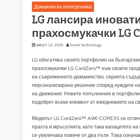
Домакинска електроника
LG лансира иноват
прахосмукачки LG C
август 12, 2025
tvoite technology
LG обогатява своето портфолио на българския
прахосмукачки LG CordZero™ към своите проду
на съвременното домакинство, серията съдър
персонализирано решение според нуждите на 
на движение. Новите попълнения в портфолио
подобрят всеки елемент от ежедневието на св
Моделът LG CordZero™ A9K-CORE3S се отлича
прахта и мръсотията, като така капацитета на
се увеличава повече от два пъти. Това означа