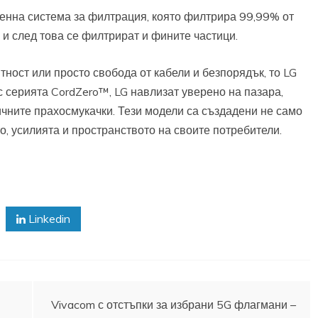
пенна система за филтрация, която филтрира 99,99% от
 и след това се филтрират и фините частици.
ност или просто свобода от кабели и безпорядък, то LG
 серията CordZero™, LG навлизат уверено на пазара,
чните прахосмукачки. Тези модели са създадени не само
о, усилията и пространството на своите потребители.
Linkedin
Vivacom с отстъпки за избрани 5G флагмани –