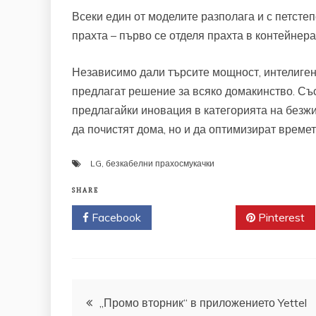
Всеки един от моделите разполага и с петсте
прахта – първо се отделя прахта в контейнера
Независимо дали търсите мощност, интелигент
предлагат решение за всяко домакинство. Със
предлагайки иновация в категорията на безжи
да почистят дома, но и да оптимизират времет
LG
,
безкабелни прахосмукачки
SHARE
Facebook
Twitter
Pinterest
Навигация
„Промо вторник“ в приложението Yettel