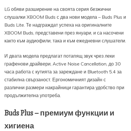
LG обяви разширение на своята серия безжични
слушалки XBOOM Buds с два нови модела – Buds Plus и
Buds Lite. Те надграждат успеха на оригиналните
XBOOM Buds, представени през януари, и са насочени
както към аудиофили, така и към ежедневни слушатели.
И двата модела предлагат потапящ звук чрез леки
графенови драйвери, Active Noise Cancellation, до 30
часа работа с кутията за зареждане и Bluetooth 5.4 за
стабилна свързаност. Ергономичният дизайн с
различни размери накрайници гарантира удобство при
продължителна употреба.
Buds Plus – премиум функции и
хигиена