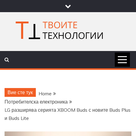
Skip
to
content
ТВОИТЕ
НОВИНИ ЗА ТЕХНОЛОГИИ И
НАУКА
ТЕХНОЛОГ
Вие сте тук
Home
Потребителска електроника
LG разширява серията XBOOM Buds с новите Buds Plus
и Buds Lite