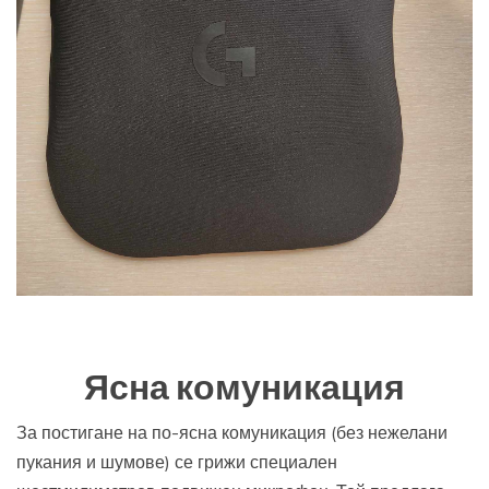
Ясна комуникация
За постигане на по-ясна комуникация (без нежелани
пукания и шумове) се грижи специален