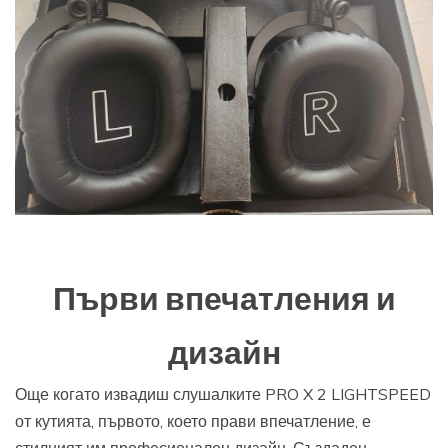
Първи впечатления и
дизайн
Още когато извадиш слушалките PRO X 2 LIGHTSPEED
от кутията, първото, което прави впечатление, е
стилният им професионален дизайн. Създаден