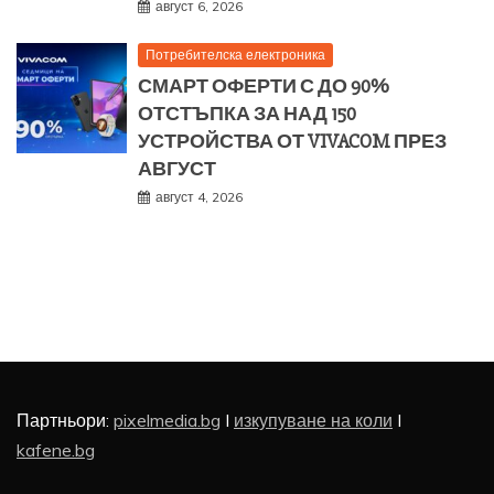
август 6, 2026
Потребителска електроника
СМАРТ ОФЕРТИ С ДО 90%
ОТСТЪПКА ЗА НАД 150
УСТРОЙСТВА ОТ VIVACOM ПРЕЗ
АВГУСТ
август 4, 2026
Партньори:
pixelmedia.bg
I
изкупуване на коли
I
kafene.bg