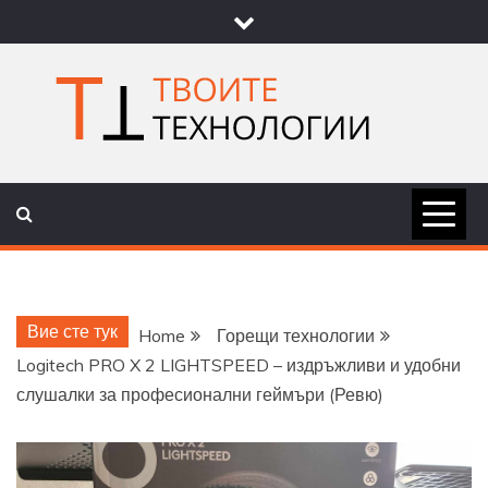
Skip
to
content
ТВОИТЕ
НОВИНИ ЗА ТЕХНОЛОГИИ И
НАУКА
ТЕХНОЛОГ
Вие сте тук
Home
Горещи технологии
Logitech PRO X 2 LIGHTSPEED – издръжливи и удобни
слушалки за професионални геймъри (Ревю)