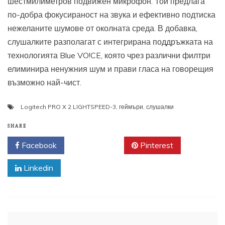
шестмилиметров подвижен микрофон. Той предлага
по-добра фокусираност на звука и ефективно подтиска
нежеланите шумове от околната среда. В добавка,
слушалките разполагат с интегрирана поддръжката на
технологията Blue VO!CE, която чрез различни филтри
елиминира ненужния шум и прави гласа на говорещия
възможно най-чист.
Logitech PRO X 2 LIGHTSPEED-3
,
геймъри
,
слушалки
SHARE
Facebook
Twitter
Pinterest
Linkedin
Навигация