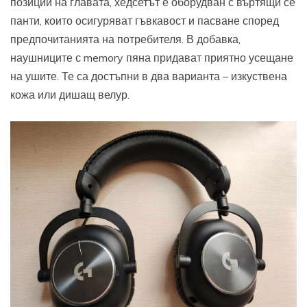
позиции на главата, хедсетът е оборудван с въртящи се
панти, които осигуряват гъвкавост и пасване според
предпочитанията на потребителя. В добавка,
наушниците с memory пяна придават приятно усещане
на ушите. Те са достъпни в два варианта – изкуствена
кожа или дишащ велур.