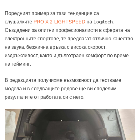
Поредният пример за тази тенденция са
слушалките
PRO X 2 LIGHTSPEED
на Logitech.
Създадени за опитни професионалисти в сферата на
електронните спортове, те предлагат отлично качество
на звука, безжична връзка с висока скорост,
издръжливост, както и дълготраен комфорт по време
на гейминг.
В редакцията получихме възможност да тестваме
модела и в следващите редове ще ви споделим
резултатите от работата си с него.